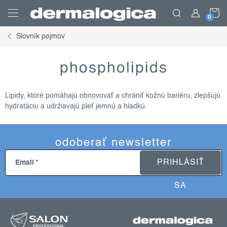
Prejsť
N
na
obsah
Slovník pojmov
K
phospholipids
Lipidy, ktoré pomáhajú obnovovať a chrániť kožnú bariéru, zlepšujú
hydratáciu a udržiavajú pleť jemnú a hladkú.
odoberať newsletter
PRIHLÁSIŤ
Email
SA
z
á