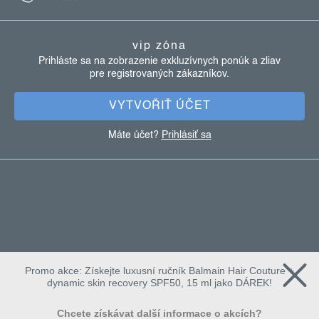
p
ä
vip zóna
t
Prihláste sa na zobrazenie exkluzívnych ponúk a zliav
pre registrovaných zákazníkov.
i
e
VYTVOŘIŤ ÚČET
Máte účet?
Prihlásiť sa
Promo akce: Získejte luxusní ručník Balmain Hair Couture +
dynamic skin recovery SPF50, 15 ml jako DÁREK!
Chcete získávat další informace o akcích?