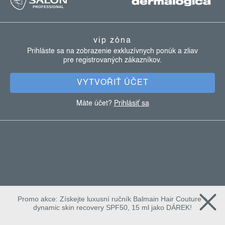
á
p
ä
vip zóna
t
Prihláste sa na zobrazenie exkluzívnych ponúk a zliav
pre registrovaných zákazníkov.
i
e
VYTVOŘIŤ ÚČET
Máte účet?
Prihlásiť sa
Promo akce: Získejte luxusní ručník Balmain Hair Couture +
dynamic skin recovery SPF50, 15 ml jako DÁREK!