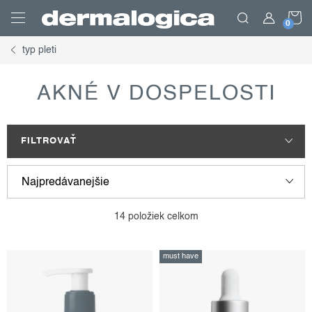
Prejsť
N
na
obsah
typ pleti
K
AKNÉ V DOSPELOSTI
FILTROVAŤ
v
r
Najpredávanejšie
ý
a
p
d
Najlacnejšie
14
položiek celkom
i
e
Najdrahšie
s
n
must have
p
i
Abecedne
r
e