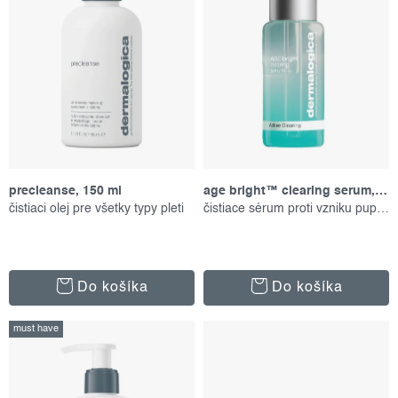
o
p
d
r
u
o
k
d
t
u
o
k
v
t
precleanse, 150 ml
age bright™ clearing serum, 30 ml
o
čistiaci olej pre všetky typy pleti
čistiace sérum proti vzniku pupienkov
v
Do košíka
Do košíka
must have