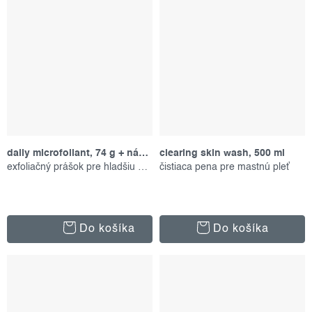
daily microfoliant, 74 g + náplň
clearing skin wash, 500 ml
exfoliačný prášok pre hladšiu pleť
čistiaca pena pre mastnú pleť
Do košíka
Do košíka