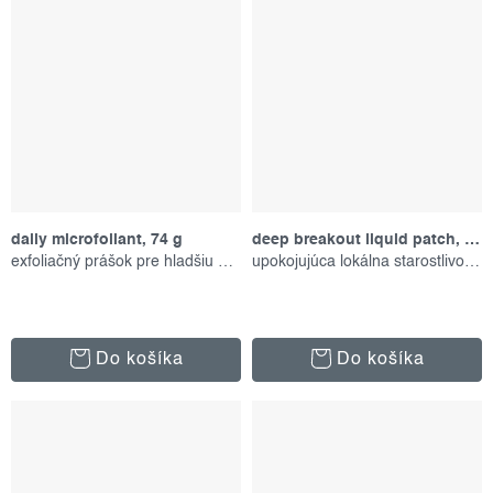
daily microfoliant, 74 g
deep breakout liquid patch, 15 ml
exfoliačný prášok pre hladšiu pleť
upokojujúca lokálna starostlivosť proti akné
Do košíka
Do košíka