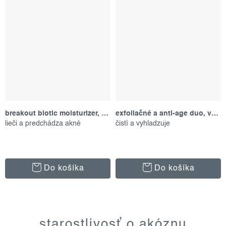
breakout biotic moisturizer, 50 ml
exfoliačné a anti-age duo, výhodný set
lieči a predchádza akné
čistí a vyhladzuje
Do košíka
Do košíka
o
v
starostlivosť o akóznu