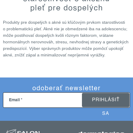
l
pleť pre dospelých
á
d
Produkty pre dospelých s akné sú kľúčovým prvkom starostlivosti
a
o problematickú pleť. Akné nie je obmedzené iba na adolescenciu;
c
môže postihovať dospelých kvôli rôznym faktorom, vrátane
i
hormonálnych nerovnováh, stresu, nevhodnej stravy a genetických
e
predispozícií. Výber správnych produktov môže pomôcť upokojiť
p
akné, znížiť zápal a minimalizovať nepríjemné vyrážky.
r
v
k
y
v
odoberať newsletter
ý
PRIHLÁSIŤ
Email
p
i
SA
s
u
z