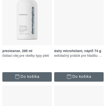
precleanse, 295 ml
daily microfoliant, náplň 74 g
čistiaci olej pre všetky typy pleti
exfoliačný prášok pre hladšiu pleť
Do košíka
Do košíka