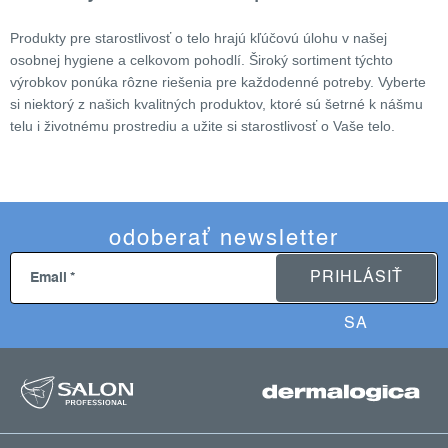
l
á
Produkty pre starostlivosť o telo hrajú kľúčovú úlohu v našej
d
osobnej hygiene a celkovom pohodlí. Široký sortiment týchto
a
výrobkov ponúka rôzne riešenia pre každodenné potreby. Vyberte
c
si niektorý z našich kvalitných produktov, ktoré sú šetrné k nášmu
i
telu i životnému prostrediu a užite si starostlivosť o Vaše telo.
e
p
r
v
odoberať newsletter
k
y
PRIHLÁSIŤ
Email
v
ý
SA
p
z
i
s
á
u
p