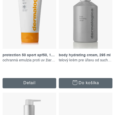
o
p
d
r
u
o
k
d
t
u
o
k
v
t
protection 50 sport spf50, 156 ml
body hydrating cream, 295 ml
o
ochranná emulzia proti uv žiareniu
telový krém pre úľavu od suchosti
v
Detail
Do košíka