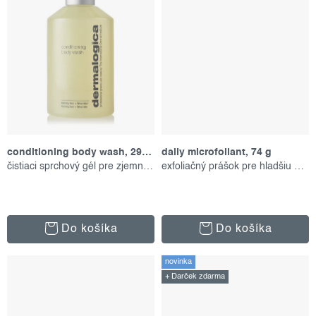
conditioning body wash, 295 ml
daily microfoliant, 74 g
čistiaci sprchový gél pre zjemnenie
exfoliačný prášok pre hladšiu pleť
Do košíka
Do košíka
novinka
+ Darček zdarma