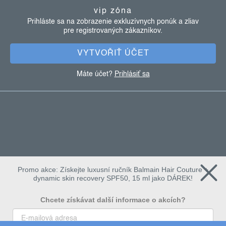
ä
vip zóna
t
Prihláste sa na zobrazenie exkluzívnych ponúk a zliav
pre registrovaných zákazníkov.
i
e
VYTVOŘIŤ ÚČET
Máte účet?
Prihlásiť sa
Promo akce: Získejte luxusní ručník Balmain Hair Couture +
dynamic skin recovery SPF50, 15 ml jako DÁREK!
Chcete získávat další informace o akcích?