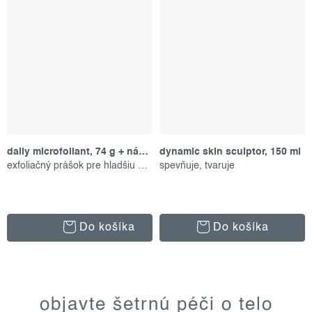
daily microfoliant, 74 g + náplň
dynamic skin sculptor, 150 ml
exfoliačný prášok pre hladšiu pleť
spevňuje, tvaruje
Do košíka
Do košíka
o
v
objavte šetrnú péči o telo