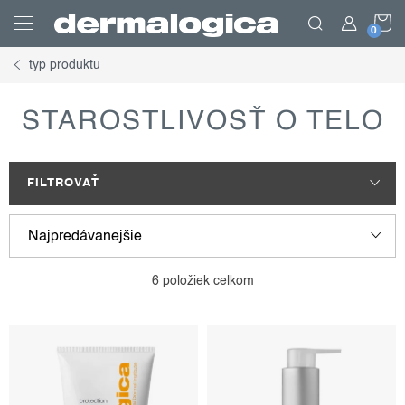
Prejsť
N
na
obsah
typ produktu
K
STAROSTLIVOSŤ O TELO
FILTROVAŤ
v
r
Najpredávanejšie
ý
a
p
d
Najlacnejšie
6
položiek celkom
i
e
Najdrahšie
s
n
p
i
Abecedne
r
e