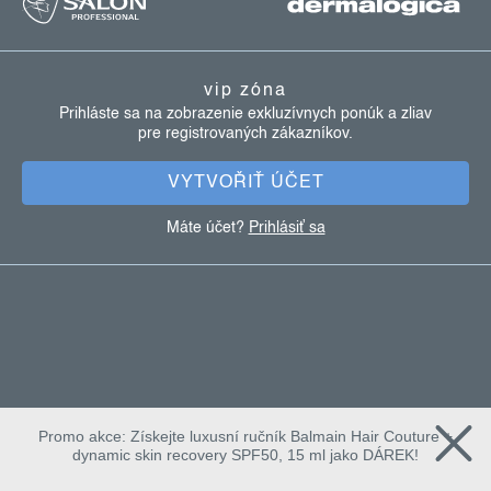
á
p
ä
vip zóna
t
Prihláste sa na zobrazenie exkluzívnych ponúk a zliav
pre registrovaných zákazníkov.
i
e
VYTVOŘIŤ ÚČET
Máte účet?
Prihlásiť sa
Promo akce: Získejte luxusní ručník Balmain Hair Couture +
dynamic skin recovery SPF50, 15 ml jako DÁREK!