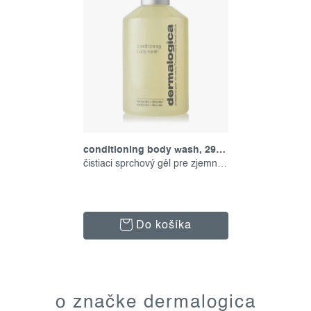
conditioning body wash, 295 ml
čistiaci sprchový gél pre zjemnenie
Do košíka
o
v
o značke dermalogica