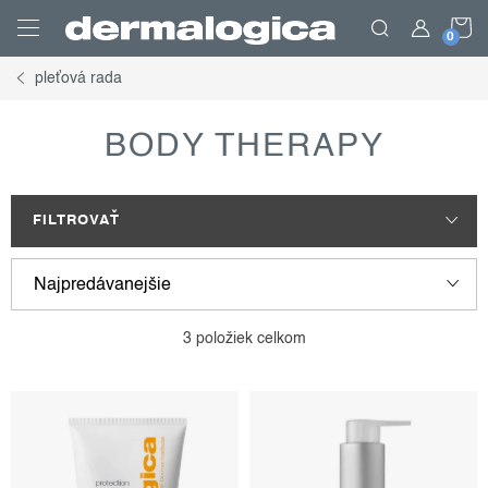
Prejsť
N
na
obsah
pleťová rada
K
BODY THERAPY
FILTROVAŤ
v
r
Najpredávanejšie
ý
a
p
d
Najlacnejšie
3
položiek celkom
i
e
Najdrahšie
s
n
p
i
Abecedne
r
e