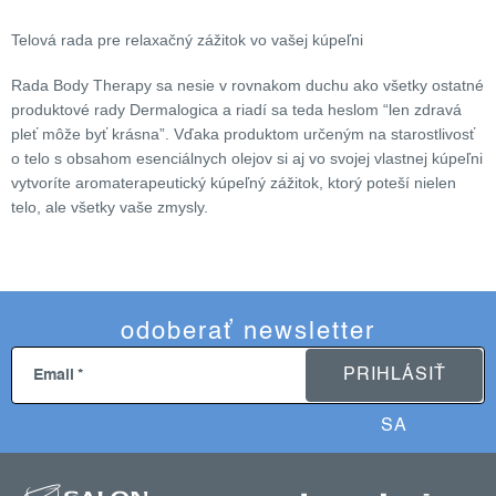
l
á
Telová rada pre relaxačný zážitok vo vašej kúpeľni
d
a
Rada Body Therapy sa nesie v rovnakom duchu ako všetky ostatné
c
produktové rady Dermalogica a riadí sa teda heslom “len zdravá
i
pleť môže byť krásna”. Vďaka produktom určeným na starostlivosť
e
o telo s obsahom esenciálnych olejov si aj vo svojej vlastnej kúpeľni
vytvoríte aromaterapeutický kúpeľný zážitok, ktorý poteší nielen
p
telo, ale všetky vaše zmysly.
r
v
k
y
v
odoberať newsletter
ý
p
PRIHLÁSIŤ
Email
i
s
SA
u
z