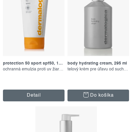
o
p
d
r
u
o
k
d
t
u
o
k
v
t
protection 50 sport spf50, 156 ml
body hydrating cream, 295 ml
o
ochranná emulzia proti uv žiareniu
telový krém pre úľavu od suchosti
v
Detail
Do košíka