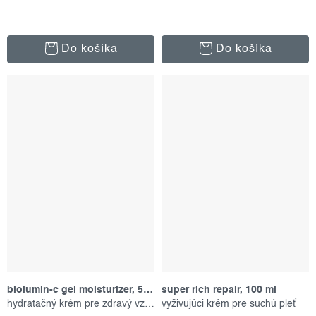
Do košíka
Do košíka
biolumin-c gel moisturizer, 50 ml
super rich repair, 100 ml
hydratačný krém pre zdravý vzhľad
vyživujúci krém pre suchú pleť