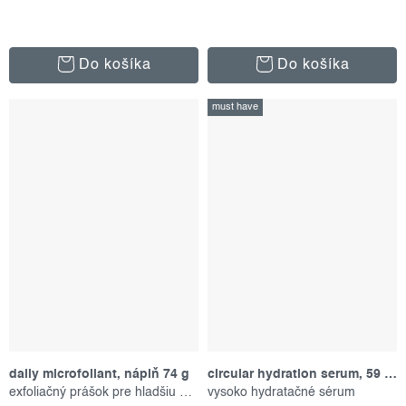
Do košíka
Do košíka
must have
daily microfoliant, náplň 74 g
circular hydration serum, 59 ml
exfoliačný prášok pre hladšiu pleť
vysoko hydratačné sérum