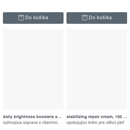
Do košíka
Do košíka
daily brightness boosters skin kit, set produktov
stabilizing repair cream, 100 ml
vyživujúca súprava s vitamínom c
upokojujúci krém pre citlivú pleť