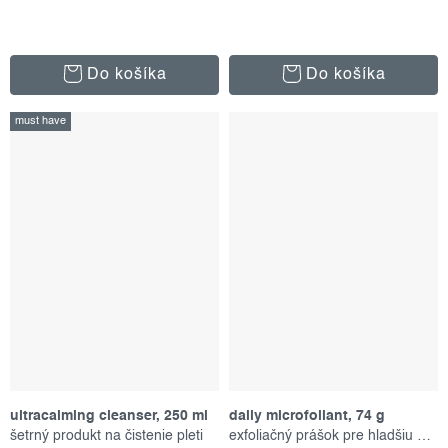
Do košíka
Do košíka
must have
ultracalming cleanser, 250 ml
daily microfoliant, 74 g
šetrný produkt na čistenie pleti
exfoliačný prášok pre hladšiu pleť