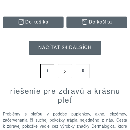
Do košíka
Do košíka
o
NAČÍTAŤ 24 ĎALŠÍCH
v
l
á
s
d
1
5
t
r
a
á
c
n
riešenie pre zdravú a krásnu
i
k
e
pleť
o
v
p
a
r
Problémy s pleťou v podobe pupienkov, akné, ekzémov,
n
v
začervenania či suchej pokožky trápia nejedného z nás. Cesta
i
k zdravej pokožke vedie cez výrobky značky Dermalogica, ktoré
k
e