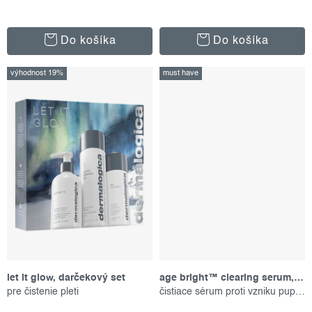
v
Do košíka
Do košíka
výhodnost 19%
must have
let it glow, darčekový set
age bright™ clearing serum, 30 ml
pre čistenie pleti
čistiace sérum proti vzniku pupienkov