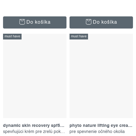
Do košíka
Do košíka
must have
must have
dynamic skin recovery spf50, 100 ml
phyto nature lifting eye cream, 15 ml
spevňujúci krém pre zrelú pokožku
pre spevnenie očného okolia