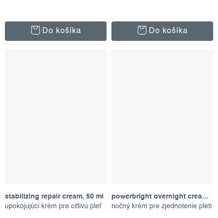
Do košíka
Do košíka
stabilizing repair cream, 50 ml
powerbright overnight cream, 50 ml
upokojujúci krém pre citlivú pleť
nočný krém pre zjednotenie pleti