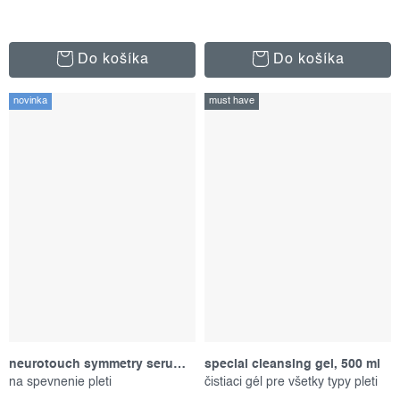
Do košíka
Do košíka
novinka
must have
neurotouch symmetry serum, 30 ml
special cleansing gel, 500 ml
na spevnenie pleti
čistiaci gél pre všetky typy pleti