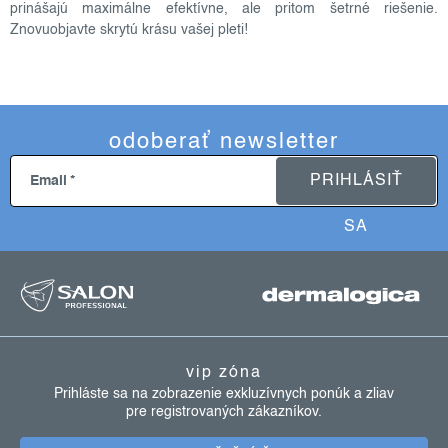
prinášajú maximálne efektívne, ale pritom šetrné riešenie.
y
Znovuobjavte skrytú krásu vašej pleti!
v
ý
p
i
s
odoberať newsletter
u
PRIHLÁSIŤ
Email
SA
z
á
p
ä
vip zóna
t
Prihláste sa na zobrazenie exkluzívnych ponúk a zliav
pre registrovaných zákazníkov.
i