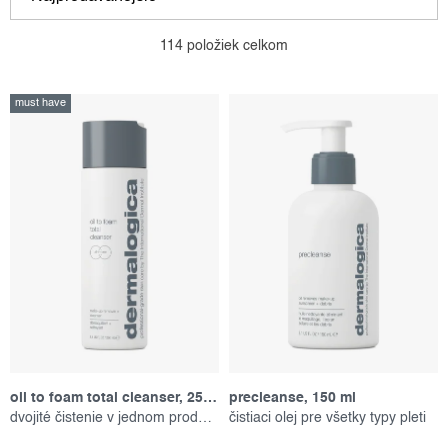
ý
a
p
d
Najlacnejšie
114
položiek celkom
i
e
Najdrahšie
s
n
must have
p
i
Abecedne
r
e
o
p
d
r
u
o
k
d
t
u
o
k
v
t
oil to foam total cleanser, 250 ml
precleanse, 150 ml
o
dvojité čistenie v jednom produkte
čistiaci olej pre všetky typy pleti