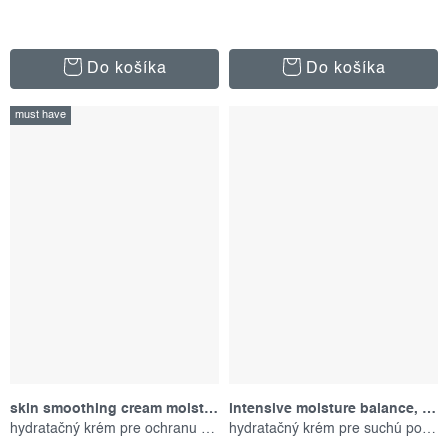
Do košíka
Do košíka
must have
skin smoothing cream moisturizer, 150 ml
intensive moisture balance, 50 ml
hydratačný krém pre ochranu pokožky
hydratačný krém pre suchú pokožku