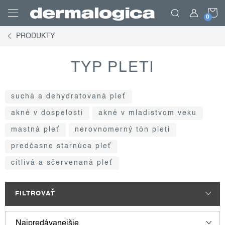
Prejsť
N
na
obsah
PRODUKTY
K
TYP PLETI
suchá a dehydratovaná pleť
akné v dospelosti
akné v mladistvom veku
mastná pleť
nerovnomerný tón pleti
predčasne starnúca pleť
citlivá a sčervenaná pleť
FILTROVAŤ
v
r
Najpredávanejšie