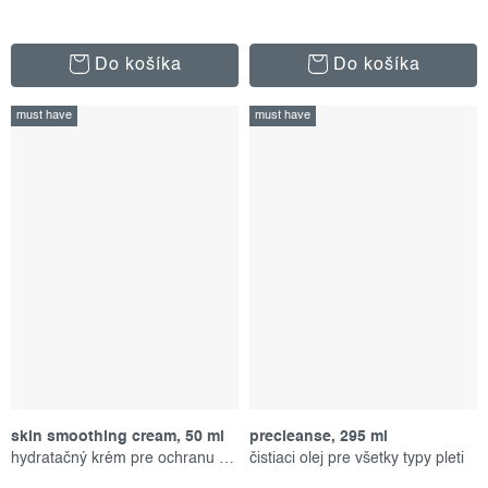
Do košíka
Do košíka
must have
must have
skin smoothing cream, 50 ml
precleanse, 295 ml
hydratačný krém pre ochranu pokožky
čistiaci olej pre všetky typy pleti