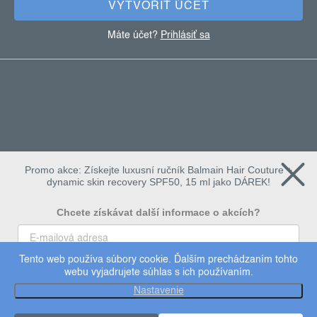
e
VYTVOŘIŤ ÚČET
Máte účet?
Prihlásiť sa
Promo akce: Získejte luxusní ručník Balmain Hair Couture +
dynamic skin recovery SPF50, 15 ml jako DÁREK!
Chcete získávat další informace o akcích?
Tento web používa súbory cookie. Ďalším prechádzaním tohto
To chci
webu vyjadrujete súhlas s ich používaním.
Copyright 2026
dermalogica
. Všetky práva vyhradené.
Nastavenie
Upraviť nastavenie cookies