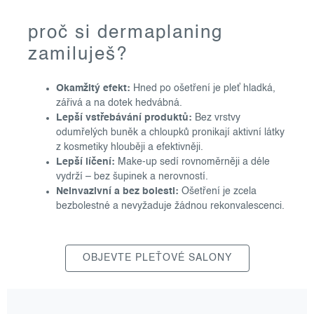
proč si dermaplaning
zamiluješ?
Okamžitý efekt:
Hned po ošetření je pleť hladká,
zářivá a na dotek hedvábná.
Lepší vstřebávání produktů:
Bez vrstvy
odumřelých buněk a chloupků pronikají aktivní látky
z kosmetiky hlouběji a efektivněji.
Lepší líčení:
Make-up sedí rovnoměrněji a déle
vydrží – bez šupinek a nerovností.
Neinvazivní a bez bolesti:
Ošetření je zcela
bezbolestné a nevyžaduje žádnou rekonvalescenci.
OBJEVTE PLEŤOVÉ SALONY