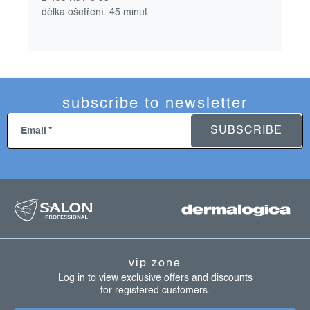
délka ošetření: 45 minut
subscribe to newsletter
SUBSCRIBE
Email
f
o
o
t
vip zone
e
Log in to view exclusive offers and discounts
for registered customers.
r