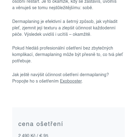
osobní restart. Je to okamžik, kdy se zastavíš, uvolníš
a věnuješ se tomu nejdůležitějšímu: sobě.
Dermaplaning je efektivní a šetrný způsob, jak vyhladit
pleť, zjemnit její texturu a zlepšit účinnost každodenní
péče. Výsledek uvidíš i ucítíš – okamžitě.
Pokud hledáš profesionální ošetření bez zbytečných
komplikací, dermaplaning může být přesně to, co tvá pleť
potřebuje.
Jak ještě navýšit účinnost ošetření dermaplaning?
Propojte ho s ošetřením
Exobooster
.
cena ošetření
2 490 Kč / € 95