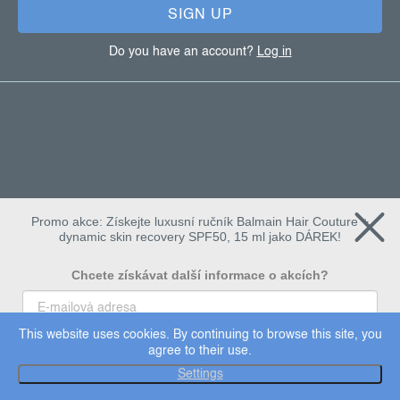
SIGN UP
Do you have an account?
Log in
Promo akce: Získejte luxusní ručník Balmain Hair Couture +
dynamic skin recovery SPF50, 15 ml jako DÁREK!
Chcete získávat další informace o akcích?
This website uses cookies. By continuing to browse this site, you
To chci
agree to their use.
Copyright 2026
Dermalogica
. All rights reserved.
Settings
Edit cookie settings