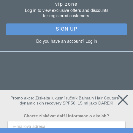
t
vip zone
e
Log in to view exclusive offers and discounts
for registered customers.
r
SIGN UP
Do you have an account?
Log in
Promo akce: Získejte luxusní ručník Balmain Hair Couture +
dynamic skin recovery SPF50, 15 ml jako DÁREK!
Chcete získávat další informace o akcích?