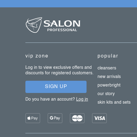
f
o
o
t
e
vip zone
popular
r
Log in to view exclusive offers and
cleansers
discounts for registered customers.
new arrivals
powerbright
SIGN UP
our story
Do you have an account?
Log in
skin kits and sets