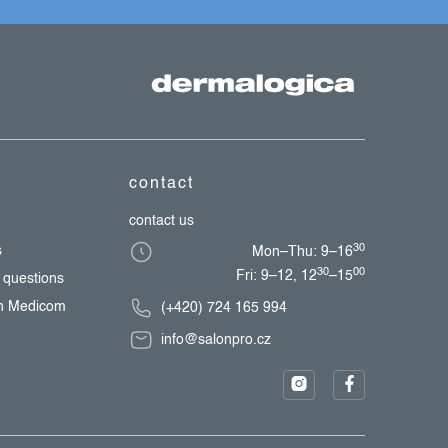
contact
contact us
30
s
Mon–Thu: 9–16
30
00
Fri: 9–12, 12
–15
 questions
th Medicom
(+420) 724 165 994
info@salonpro.cz