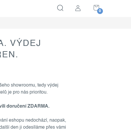
SHOPPING
CART
. VÝDEJ
EN.
našeho showroomu, tedy
výdej
ů je pro nás prioritou.
avili doručení ZDARMA.
vání eshopu nedochází, naopak,
další den ji odesíláme přes vámi