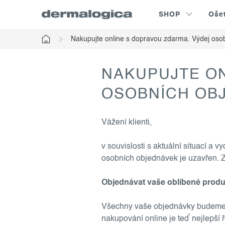
Skip
SHOP
Oše
to
content
Nakupujte online s dopravou zdarma. Výdej oso
Home
NAKUPUJTE ON
OSOBNÍCH OB
Vážení klienti,
v souvislosti s aktuální situací
osobních objednávek je uzavřen.
Z
Objednávat vaše oblíbené produk
Všechny vaše objednávky budeme 
nakupování online je teď nejlepší