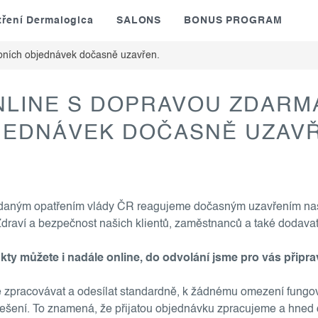
tření Dermalogica
SALONS
BONUS PROGRAM
bních objednávek dočasně uzavřen.
LINE S DOPRAVOU ZDARMA
JEDNÁVEK DOČASNĚ UZAVŘ
 a vydaným opatřením vlády ČR reagujeme dočasným uzavřením 
draví a bezpečnost našich klientů, zaměstnanců a také dodavatel
ty můžete i nadále online, do odvolání jsme pro vás připr
zpracovávat a odesílat standardně, k žádnému omezení fungo
 řešení. To znamená, že přijatou objednávku zpracujeme a hned 