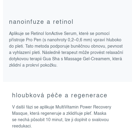
nanoinfuze a retinol
Aplikuje se Retinol IonActive Serum, které se pomocí
přístroje Pro Pen (s nanohroty 0,2–0,6 mm) vpraví hluboko
do pleti. Tato metoda podporuje buněčnou obnovu, pevnost
a vyhlazení pleti. Následně terapeut může provést relaxační
dotykovou terapii Gua Sha s Massage Gel-Creamem, která
zklidní a prokrví pokožku.
hloubková péče a regenerace
V další fázi se aplikuje MultiVitamin Power Recovery
Masque, která regeneruje a zklidňuje pleť. Maska
se nechá působit 10 minut, lze ji doplnit o svalovou
reedukaci.