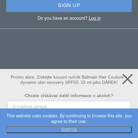
SIGN UP
Do you have an account?
Log in
Promo akce: Získejte luxusní ručník Balmain Hair Couture +
dynamic skin recovery SPF50, 15 ml jako DÁREK!
Chcete získávat další informace o akcích?
This website uses cookies. By continuing to browse this site, you
To chci
agree to their use.
Copyright 2026
Dermalogica
. All rights reserved.
Settings
Edit cookie settings