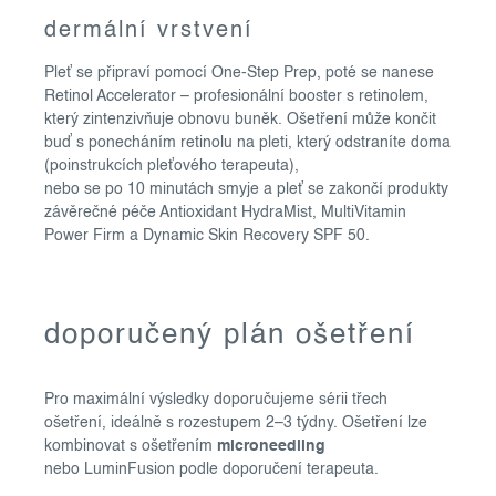
dermální vrstvení
Pleť se připraví pomocí One-Step Prep, poté se nanese
Retinol Accelerator – profesionální booster s retinolem,
který zintenzivňuje obnovu buněk. Ošetření může končit
buď s ponecháním retinolu na pleti, který odstraníte doma
(poinstrukcích pleťového terapeuta),
nebo se po 10 minutách smyje a pleť se zakončí produkty
závěrečné péče Antioxidant HydraMist, MultiVitamin
Power Firm a Dynamic Skin Recovery SPF 50.
doporučený plán ošetření
Pro maximální výsledky doporučujeme sérii třech
ošetření, ideálně s rozestupem 2–3 týdny. Ošetření lze
kombinovat s ošetřením
microneedling
nebo LuminFusion podle doporučení terapeuta.