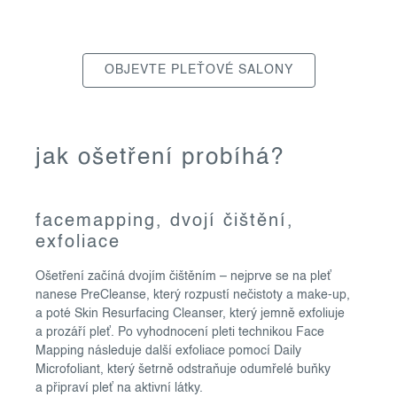
OBJEVTE PLEŤOVÉ SALONY
jak ošetření probíhá?
facemapping, dvojí čištění,
exfoliace
Ošetření začíná dvojím čištěním – nejprve se na pleť
nanese PreCleanse, který rozpustí nečistoty a make-up,
a poté Skin Resurfacing Cleanser, který jemně exfoliuje
a prozáří pleť. Po vyhodnocení pleti technikou Face
Mapping následuje další exfoliace pomocí Daily
Microfoliant, který šetrně odstraňuje odumřelé buňky
a připraví pleť na aktivní látky.