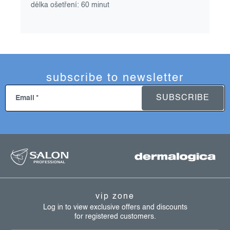
délka ošetření: 60 minut
subscribe to newsletter
SUBSCRIBE
Email
f
o
o
t
vip zone
e
Log in to view exclusive offers and discounts
for registered customers.
r