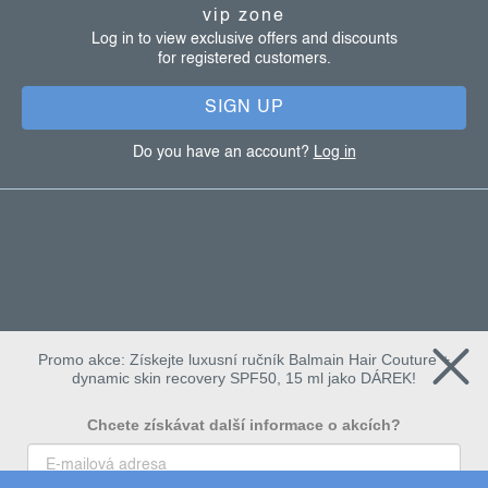
t
vip zone
e
Log in to view exclusive offers and discounts
for registered customers.
r
SIGN UP
Do you have an account?
Log in
Promo akce: Získejte luxusní ručník Balmain Hair Couture +
dynamic skin recovery SPF50, 15 ml jako DÁREK!
Chcete získávat další informace o akcích?