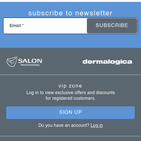
subscribe to newsletter
SUBSCRIBE
Email
f
o
o
t
vip zone
e
Log in to view exclusive offers and discounts
for registered customers.
r
SIGN UP
Do you have an account?
Log in