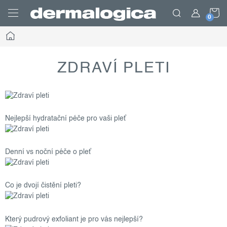
Skip
S
to
content
Home
C
ZDRAVÍ PLETI
Nejlepší hydratační péče pro vaši pleť
Denní vs noční péče o pleť
Co je dvojí čistění pleti?
Který pudrový exfoliant je pro vás nejlepší?