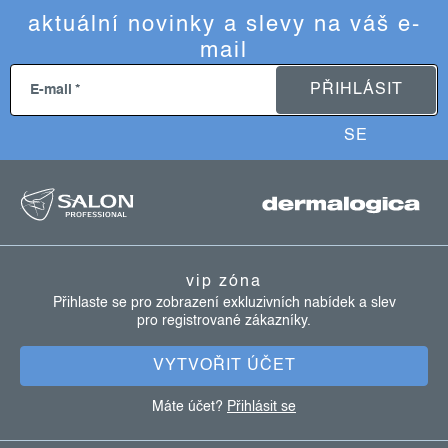
aktuální novinky a slevy na váš e-
mail
PŘIHLÁSIT
E-mail
SE
z
á
p
a
vip zóna
t
Přihlaste se pro zobrazení exkluzivních nabídek a slev
pro registrované zákazníky.
í
VYTVOŘIT ÚČET
Máte účet?
Přihlásit se