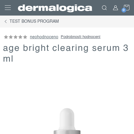
Přejít
N
na
obsah
TEST BONUS PROGRAM
K
neohodnoceno
Podrobnosti hodnocení
age bright clearing serum 3
ml