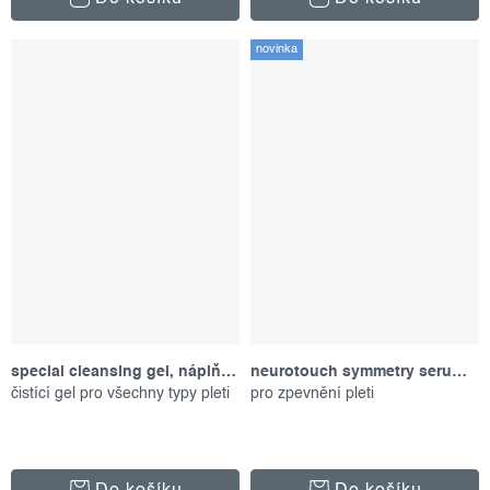
novinka
special cleansing gel, náplň 500 ml
neurotouch symmetry serum, 30 ml
čistící gel pro všechny typy pleti
pro zpevnění pleti