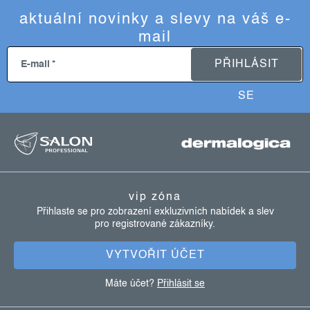
i
aktuální novinky a slevy na váš e-
s
mail
u
PŘIHLÁSIT
E-mail
SE
z
á
p
a
vip zóna
t
Přihlaste se pro zobrazení exkluzivních nabídek a slev
pro registrované zákazníky.
í
VYTVOŘIT ÚČET
Máte účet?
Přihlásit se