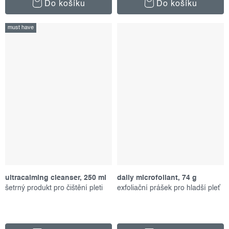
Do košíku
Do košíku
must have
ultracalming cleanser, 250 ml
daily microfoliant, 74 g
šetrný produkt pro čištění pleti
exfoliační prášek pro hladší pleť