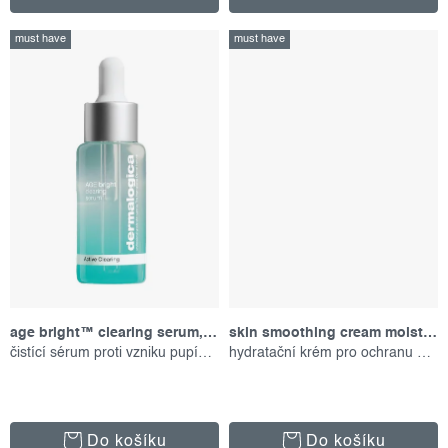
must have
must have
age bright™ clearing serum, 30 ml
skin smoothing cream moisturizer, 50 ml
čistící sérum proti vzniku pupínků
hydratační krém pro ochranu pokožky
Do košíku
Do košíku