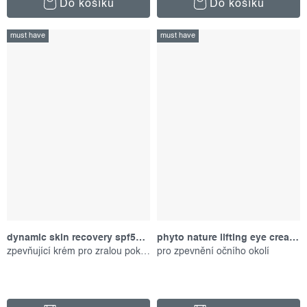
Do košíku
Do košíku
must have
must have
dynamic skin recovery spf50, 100 ml
phyto nature lifting eye cream, 15 ml
zpevňující krém pro zralou pokožku
pro zpevnění očního okolí