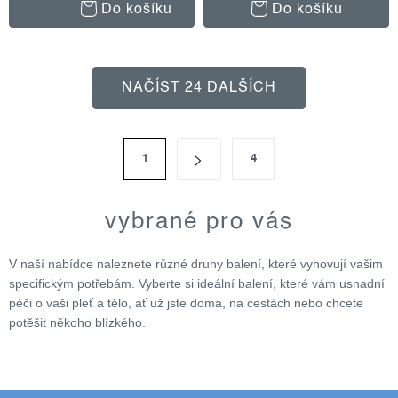
Do košíku
Do košíku
o
NAČÍST 24 DALŠÍCH
v
l
á
s
d
1
4
t
r
a
á
c
n
vybrané pro vás
í
k
p
o
v
V naší nabídce naleznete různé druhy balení, které vyhovují vašim
r
á
specifickým potřebám. Vyberte si ideální balení, které vám usnadní
v
n
péči o vaši pleť a tělo, ať už jste doma, na cestách nebo chcete
k
í
potěšit někoho blízkého.
y
v
ý
p