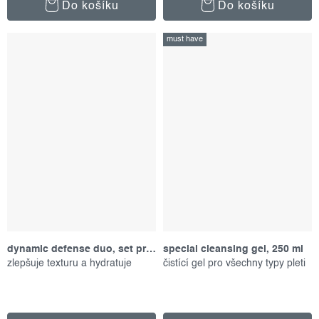
Do košíku
Do košíku
must have
dynamic defense duo, set produktů
special cleansing gel, 250 ml
zlepšuje texturu a hydratuje
čistící gel pro všechny typy pleti