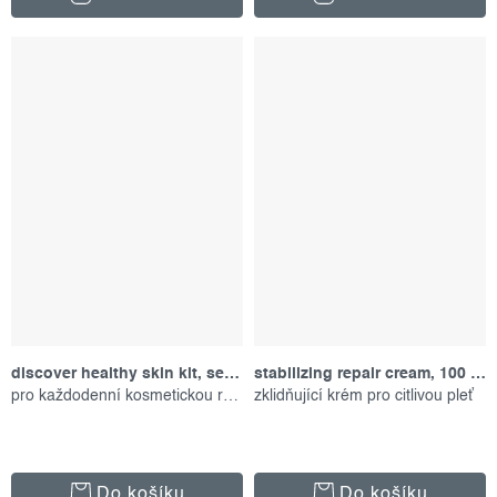
discover healthy skin kit, set produktů
stabilizing repair cream, 100 ml
pro každodenní kosmetickou rutinu
zklidňující krém pro citlivou pleť
Do košíku
Do košíku