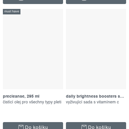
must have
precleanse, 295 ml
daily brightness boosters skin kit, set produktů
čistící olej pro všechny typy pleti
vyživující sada s vitamínem c
Do košíku
Do košíku