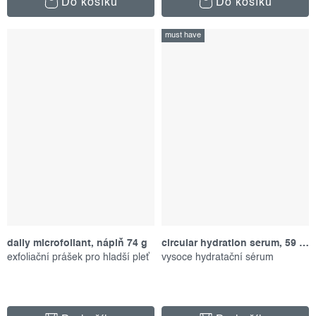
Do košíku
Do košíku
must have
daily microfoliant, náplň 74 g
circular hydration serum, 59 ml
exfoliační prášek pro hladší pleť
vysoce hydratační sérum