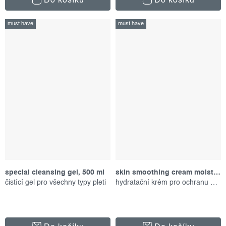
Do košíku
Do košíku
must have
must have
special cleansing gel, 500 ml
skin smoothing cream moisturizer, 150 ml
čistící gel pro všechny typy pleti
hydratační krém pro ochranu pokožky