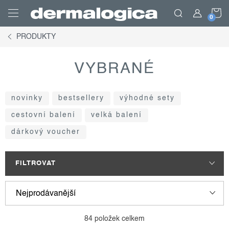
Přejít
N
na
obsah
PRODUKTY
K
VYBRANÉ
novinky
bestsellery
výhodné sety
cestovní balení
velká balení
dárkový voucher
FILTROVAT
v
ř
Nejprodávanější
ý
a
p
z
Nejlevnější
84
položek celkem