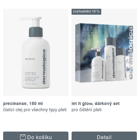
i
e
Nejdražší
s
n
zvýhodnění 19 %
p
í
Abecedně
r
p
o
r
d
o
u
d
k
u
t
k
ů
t
ů
precleanse, 150 ml
let it glow, dárkový set
čistící olej pro všechny typy pleti
pro čištění pleti
Do košíku
Detail