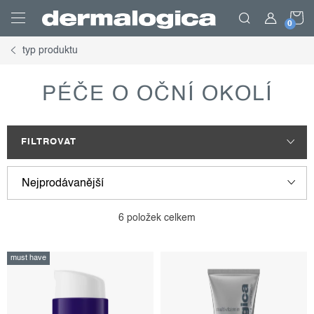
Přejít
N
na
obsah
typ produktu
K
PÉČE O OČNÍ OKOLÍ
FILTROVAT
v
ř
Nejprodávanější
ý
a
p
z
Nejlevnější
6
položek celkem
i
e
Nejdražší
s
n
must have
p
í
Abecedně
r
p