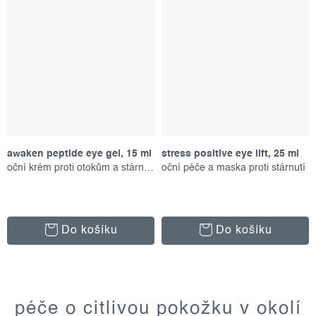
awaken peptide eye gel, 15 ml
stress positive eye lift, 25 ml
oční krém proti otokům a stárnutí
oční péče a maska proti stárnutí
Do košíku
Do košíku
o
v
péče o citlivou pokožku v okolí