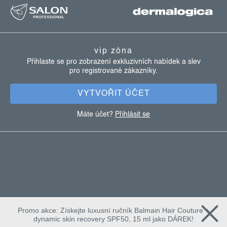
á
p
a
vip zóna
t
Přihlaste se pro zobrazení exkluzivních nabídek a slev
pro registrované zákazníky.
í
VYTVOŘIT ÚČET
Máte účet?
Přihlásit se
Promo akce: Získejte luxusní ručník Balmain Hair Couture +
dynamic skin recovery SPF50, 15 ml jako DÁREK!