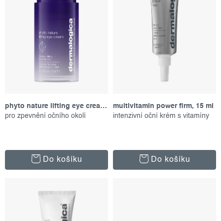
o
r
d
o
u
d
k
u
t
k
ů
t
ů
phyto nature lifting eye cream, 15 ml
multivitamin power firm, 15 ml
pro zpevnění očního okolí
intenzivní oční krém s vitamíny
Do košíku
Do košíku