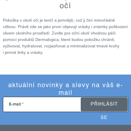
l
očí
á
d
Pokožka v okolí očí je tenčí a jemnější, což ji činí mimořádně
a
citlivou. Právě zde se jako první objevují vrásky i známky poškození
c
vlivem okolního prostředí. Zvolte pro oční okolí vhodnou péči
í
pomocí produktů Dermalogica, které budou pokožku chránit,
p
vyživovat, hydratovat, rozjasňovat a minimalizovat tmavé kruhy
r
i jemné linky a vrásky.
v
k
y
v
ý
aktuální novinky a slevy na váš e-
p
mail
i
PŘIHLÁSIT
E-mail
s
u
SE
z