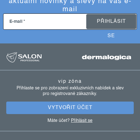
aktuální novinky a slevy na váš e-
mail
PŘIHLÁSIT
E-mail
SE
z
á
p
a
vip zóna
t
Přihlaste se pro zobrazení exkluzivních nabídek a slev
pro registrované zákazníky.
í
VYTVOŘIT ÚČET
Máte účet?
Přihlásit se