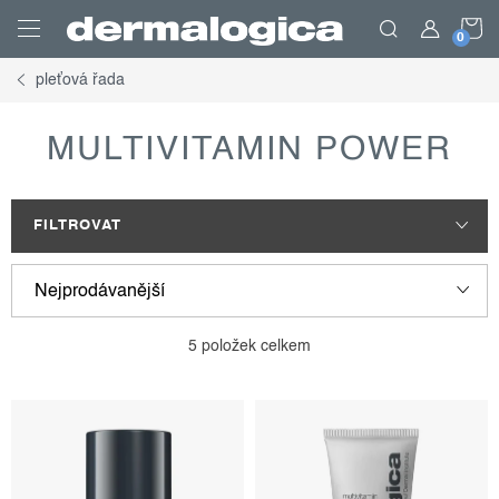
Přejít
N
na
obsah
pleťová řada
K
MULTIVITAMIN POWER
FILTROVAT
v
ř
Nejprodávanější
ý
a
p
z
Nejlevnější
5
položek celkem
i
e
Nejdražší
s
n
p
í
Abecedně
r
p