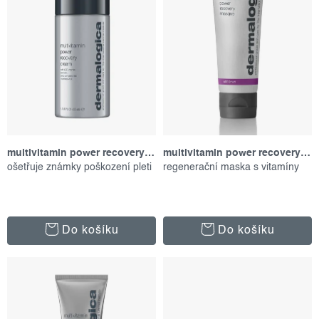
o
r
d
o
u
d
k
u
t
k
ů
t
ů
multivitamin power recovery cream, 50 ml
multivitamin power recovery masque, 75 ml
ošetřuje známky poškození pleti
regenerační maska s vitamíny
Do košíku
Do košíku