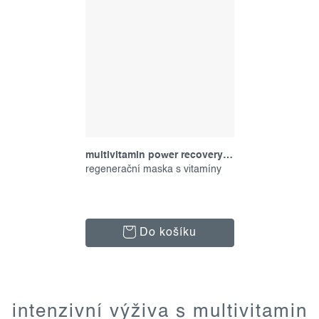
multivitamin power recovery masque, 15 ml
regenerační maska s vitamíny
Do košíku
o
v
intenzivní výživa s multivitamin