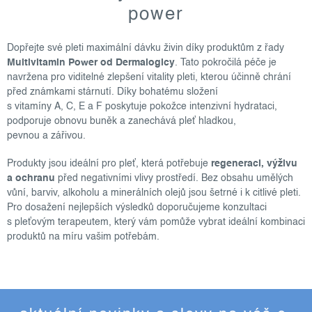
l
power
á
d
Dopřejte své pleti maximální dávku živin díky produktům z řady
a
Multivitamin Power od Dermalogicy
. Tato pokročilá péče je
c
navržena pro viditelné zlepšení vitality pleti, kterou účinně chrání
í
před známkami stárnutí. Díky bohatému složení
p
s vitamíny A, C, E a F poskytuje pokožce intenzivní hydrataci,
r
podporuje obnovu buněk a zanechává pleť hladkou,
v
pevnou a zářivou.
k
Produkty jsou ideální pro pleť, která potřebuje
regeneraci, výživu
y
a ochranu
před negativními vlivy prostředí. Bez obsahu umělých
v
vůní, barviv, alkoholu a minerálních olejů jsou šetrné i k citlivé pleti.
ý
Pro dosažení nejlepších výsledků doporučujeme konzultaci
p
s pleťovým terapeutem, který vám pomůže vybrat ideální kombinaci
i
produktů na míru vašim potřebám.
s
u