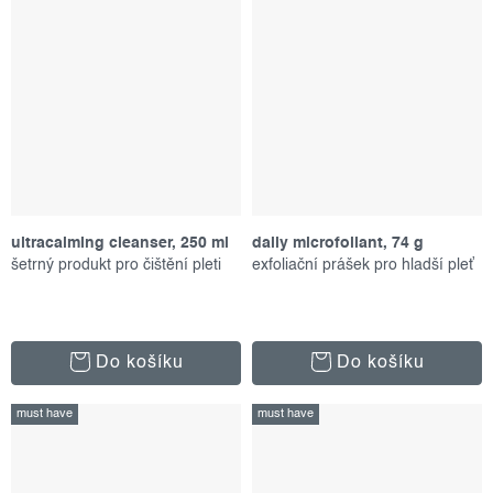
ultracalming cleanser, 250 ml
daily microfoliant, 74 g
šetrný produkt pro čištění pleti
exfoliační prášek pro hladší pleť
Do košíku
Do košíku
must have
must have