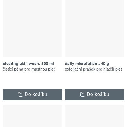
clearing skin wash, 500 ml
daily microfoliant, 40 g
čistící pěna pro mastnou pleť
exfoliační prášek pro hladší pleť
Do košíku
Do košíku