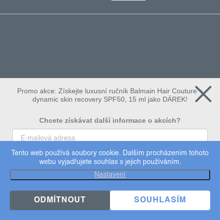
Promo akce: Získejte luxusní ručník Balmain Hair Couture +
dynamic skin recovery SPF50, 15 ml jako DÁREK!
Chcete získávat další informace o akcích?
Tento web používá soubory cookie. Dalším procházením tohoto
To chci
webu vyjadřujete souhlas s jejich používáním.
Copyright 2026
Dermalogica
. Všechna práva vyhrazena.
Nastavení
Upravit nastavení cookies
×
Užijte si 15% slevu
ODMÍTNOUT
SOUHLASÍM