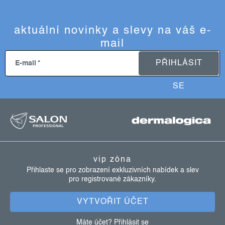
aktuální novinky a slevy na váš e-
mail
PŘIHLÁSIT
E-mail
SE
z
á
p
vip zóna
a
Přihlaste se pro zobrazení exkluzivních nabídek a slev
pro registrované zákazníky.
t
í
VYTVOŘIT ÚČET
Máte účet?
Přihlásit se