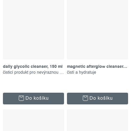
daily glycolic cleanser, 150 ml
magnetic afterglow cleanser, 150 ml
čisticí produkt pro nevýraznou pleť
čistí a hydratuje
Do košíku
Do košíku