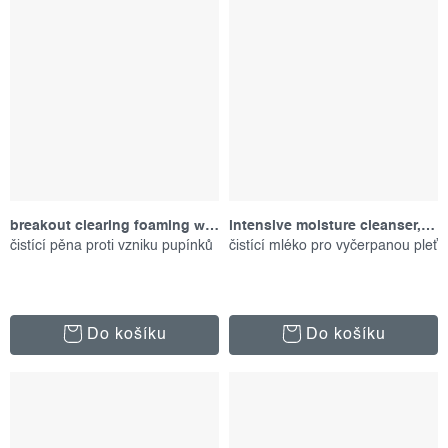
breakout clearing foaming wash, 177 ml
intensive moisture cleanser, 150 ml
čistící pěna proti vzniku pupínků
čistící mléko pro vyčerpanou pleť
Do košíku
Do košíku