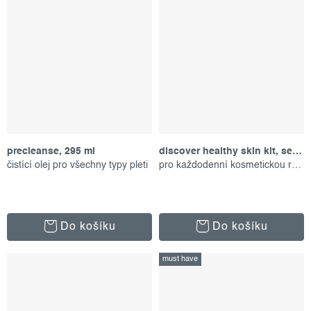
precleanse, 295 ml
discover healthy skin kit, set produktů
čistící olej pro všechny typy pleti
pro každodenní kosmetickou rutinu
Do košíku
Do košíku
must have