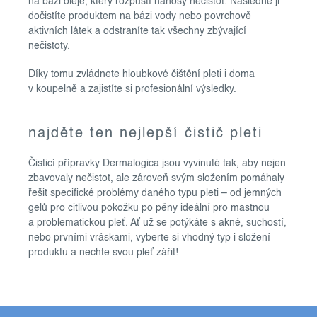
na bázi oleje, který rozpustí nánosy nečistot. Následně ji
dočistíte produktem na bázi vody nebo povrchově
aktivních látek a odstraníte tak všechny zbývající
nečistoty.
Díky tomu zvládnete hloubkové čištění pleti i doma
v koupelně a zajistíte si profesionální výsledky.
najděte ten nejlepší čistič pleti
Čisticí přípravky Dermalogica jsou vyvinuté tak, aby nejen
zbavovaly nečistot, ale zároveň svým složením pomáhaly
řešit specifické problémy daného typu pleti – od jemných
gelů pro citlivou pokožku po pěny ideální pro mastnou
a problematickou pleť. Ať už se potýkáte s akné, suchostí,
nebo prvními vráskami, vyberte si vhodný typ i složení
produktu a nechte svou pleť zářit!