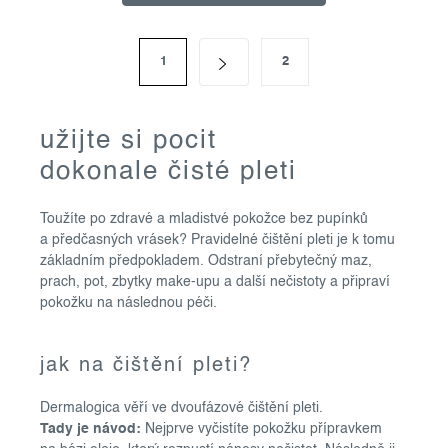
o
v
s
l
1
2
t
á
r
á
d
n
a
užijte si pocit
k
c
o
dokonale čisté pleti
í
v
á
p
n
Toužíte po zdravé a mladistvé pokožce bez pupínků
r
í
a předčasných vrásek? Pravidelné čištění pleti je k tomu
v
základním předpokladem. Odstraní přebytečný maz,
k
prach, pot, zbytky make-upu a další nečistoty a připraví
y
pokožku na následnou péči.
v
ý
jak na čištění pleti?
p
i
Dermalogica věří ve dvoufázové čištění pleti.
s
Tady je návod:
Nejprve vyčistíte pokožku přípravkem
u