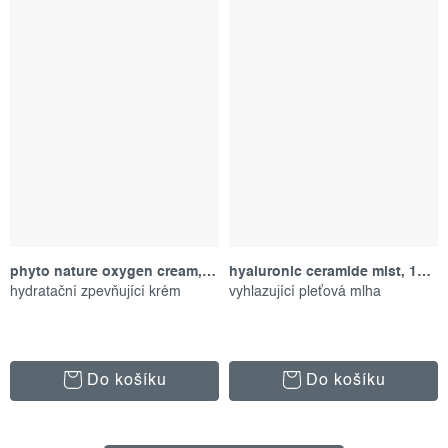
phyto nature oxygen cream, 50 ml
hyaluronic ceramide mist, 150 ml
hydratační zpevňující krém
vyhlazující pleťová mlha
Do košíku
Do košíku