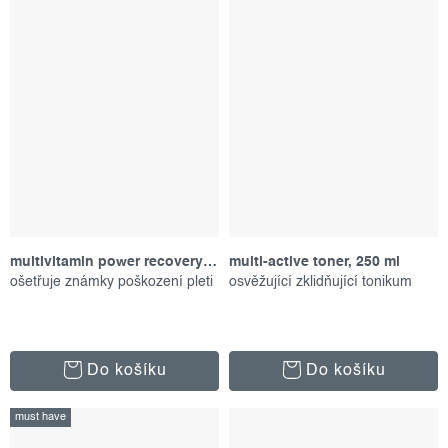
multivitamin power recovery cream, 50 ml
multi-active toner, 250 ml
ošetřuje známky poškození pleti
osvěžující zklidňující tonikum
Do košíku
Do košíku
must have