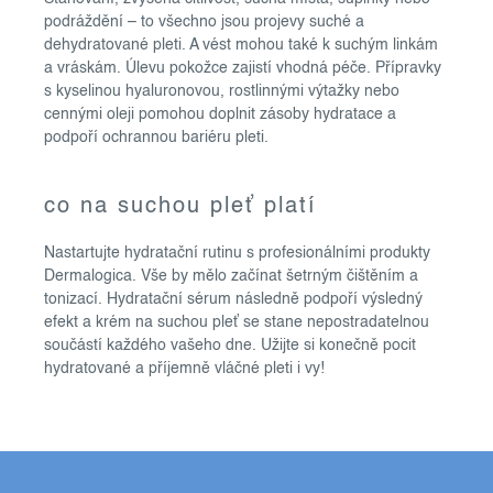
s
podráždění –⁠⁠⁠⁠⁠⁠ to všechno jsou projevy suché a
u
dehydratované pleti. A vést mohou také k suchým linkám
a vráskám. Úlevu pokožce zajistí vhodná péče. Přípravky
s kyselinou hyaluronovou, rostlinnými výtažky nebo
cennými oleji pomohou doplnit zásoby hydratace a
podpoří ochrannou bariéru pleti.
co na suchou pleť platí
Nastartujte hydratační rutinu s profesionálními produkty
Dermalogica. Vše by mělo začínat šetrným čištěním a
tonizací. Hydratační sérum následně podpoří výsledný
efekt a krém na suchou pleť se stane nepostradatelnou
součástí každého vašeho dne. Užijte si konečně pocit
hydratované a příjemně vláčné pleti i vy!