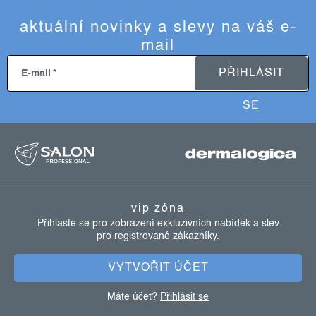
aktuální novinky a slevy na váš e-
mail
PŘIHLÁSIT
E-mail
SE
z
á
p
vip zóna
a
Přihlaste se pro zobrazení exkluzivních nabídek a slev
pro registrované zákazníky.
t
í
VYTVOŘIT ÚČET
Máte účet?
Přihlásit se