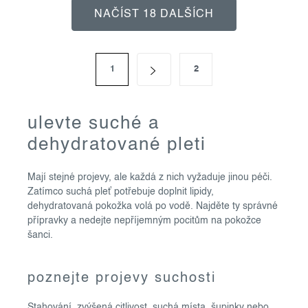
NAČÍST 18 DALŠÍCH
o
v
s
l
1
2
t
á
r
á
d
n
a
ulevte suché a
k
c
o
dehydratované pleti
í
v
á
p
n
Mají stejné projevy, ale každá z nich vyžaduje jinou péči.
r
í
Zatímco suchá pleť potřebuje doplnit lipidy,
v
dehydratovaná pokožka volá po vodě. Najděte ty správné
k
přípravky a nedejte nepříjemným pocitům na pokožce
y
šanci.
v
ý
poznejte projevy suchosti
p
i
Stahování, zvýšená citlivost, suchá místa, šupinky nebo