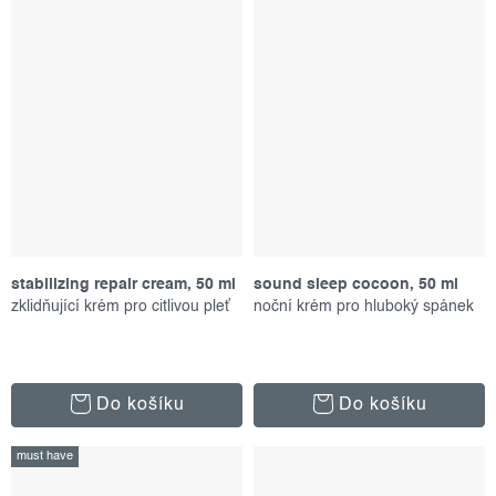
stabilizing repair cream, 50 ml
sound sleep cocoon, 50 ml
zklidňující krém pro citlivou pleť
noční krém pro hluboký spánek
Do košíku
Do košíku
must have