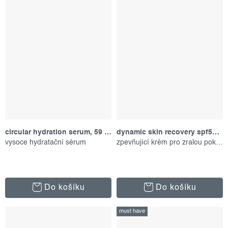
circular hydration serum, 59 ml
dynamic skin recovery spf50, 100 ml
vysoce hydratační sérum
zpevňující krém pro zralou pokožku
Do košíku
Do košíku
must have