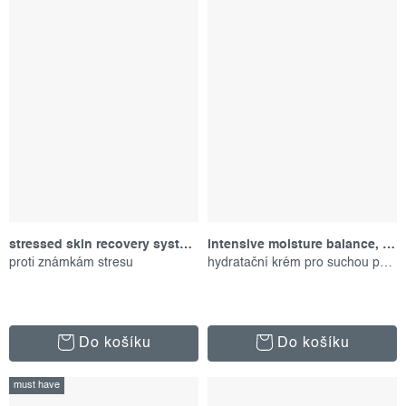
stressed skin recovery system, set produktů
intensive moisture balance, 100 ml
proti známkám stresu
hydratační krém pro suchou pokožku
Do košíku
Do košíku
must have