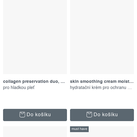
collagen preservation duo, dárkový set
skin smoothing cream moisturizer, 100 ml
pro hladkou pleť
hydratační krém pro ochranu pokožky
Do košíku
Do košíku
must have