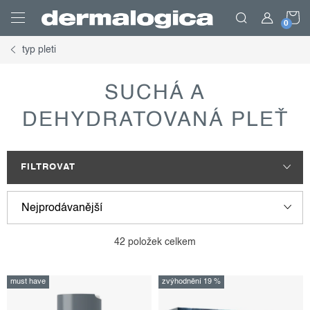
Přejít
N
na
obsah
typ pleti
K
SUCHÁ A
DEHYDRATOVANÁ PLEŤ
FILTROVAT
Nejprodávanější
v
ř
Nejlevnější
42
položek celkem
ý
a
p
z
Nejdražší
must have
zvýhodnění 19 %
i
e
Abecedně