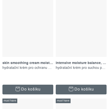
skin smoothing cream moisturizer, 150 ml
intensive moisture balance, 50 ml
hydratační krém pro ochranu pokožky
hydratační krém pro suchou pokožku
Do košíku
Do košíku
must have
must have