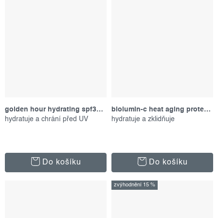
golden hour hydrating spf30 stick, 19 g
biolumin-c heat aging protector spf 50, 15 ml
hydratuje a chrání před UV
hydratuje a zklidňuje
Do košíku
Do košíku
zvýhodnění 15 %