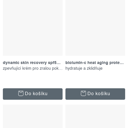
dynamic skin recovery spf50, 50 ml
biolumin-c heat aging protector spf 50, 50 ml
zpevňující krém pro zralou pokožku
hydratuje a zklidňuje
Do košíku
Do košíku