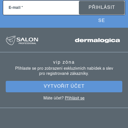
PŘIHLÁSIT
E-mail
SE
z
á
p
vip zóna
a
Přihlaste se pro zobrazení exkluzivních nabídek a slev
pro registrované zákazníky.
t
í
VYTVOŘIT ÚČET
Máte účet?
Přihlásit se