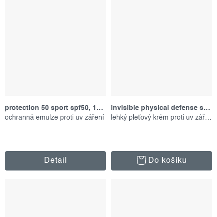
protection 50 sport spf50, 156 ml
invisible physical defense spf30, 50 ml
ochranná emulze proti uv záření
lehký pleťový krém proti uv záření
Detail
Do košíku