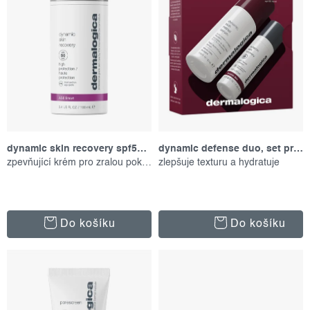
r
p
o
r
d
o
u
d
k
u
t
k
ů
t
dynamic skin recovery spf50, 100 ml
dynamic defense duo, set produktů
zpevňující krém pro zralou pokožku
zlepšuje texturu a hydratuje
ů
Do košíku
Do košíku