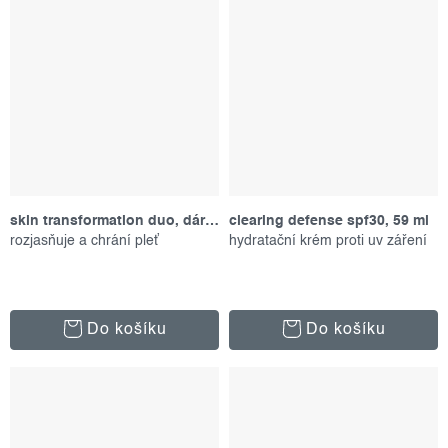
skin transformation duo, dárkový set
clearing defense spf30, 59 ml
rozjasňuje a chrání pleť
hydratační krém proti uv záření
Do košíku
Do košíku