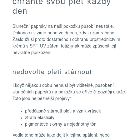
o
chraňte svou pleť každý
v
den
l
á
Sluneční paprsky na naši pokožku působí neustále.
d
Dokonce i v zimě nebo ve dnech, kdy je zamračeno.
a
Zaslouží si proto dostatečnou ochranu prostřednictvím
c
krémů s SPF. UV záření totiž jinak může způsobit její
í
nevratné poškození.
p
r
nedovolte pleti stárnout
v
k
I když nějakou dobu nemusí být viditelné, působení
y
slunečních paprsků na pokožku se dříve či později ukáže.
v
Toto jsou nejběžnější projevy:
ý
předčasné stárnutí pleti a vznik vrásek
p
ztráta elasticity
i
pigmentové skvrny a nejednotný tón
s
u
Vedle toho může také dojít k jejímu spálení, nebo