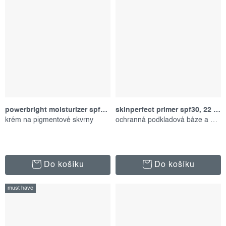
powerbright moisturizer spf50, 50 ml
skinperfect primer spf30, 22 ml
krém na pigmentové skvrny
ochranná podkladová báze a péče 2v1
Do košíku
Do košíku
must have