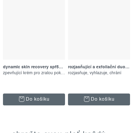
dynamic skin recovery spf50, 15 ml
rozjasňující a exfoliační duo, výhodný set
zpevňující krém pro zralou pokožku
rozjasňuje, vyhlazuje, chrání
Do košíku
Do košíku