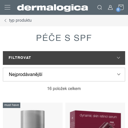
Přejít
N
na
obsah
typ produktu
K
PÉČE S SPF
FILTROVAT
Nejprodávanější
v
ř
Nejlevnější
16
položek celkem
ý
a
p
z
Nejdražší
must have
i
e
Abecedně
s
n
p
í