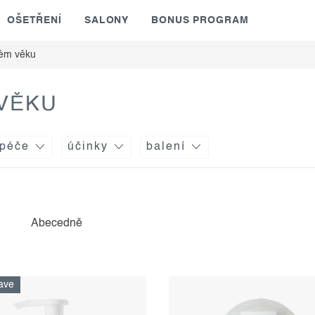
OŠETŘENÍ
SALONY
BONUS PROGRAM
vém věku
 VĚKU
 péče
účinky
balení
Abecedně
ave