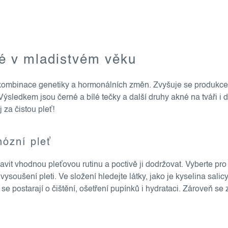
né v mladistvém věku
í kombinace genetiky a hormonálních změn. Zvyšuje se produkc
ledkem jsou černé a bílé tečky a další druhy akné na tváři i da
 za čistou pleť!
nózní pleť
avit vhodnou pleťovou rutinu a poctivě ji dodržovat. Vyberte pro 
oušení pleti. Ve složení hledejte látky, jako je kyselina salicy
se postarají o čištění, ošetření pupínků i hydrataci. Zároveň s