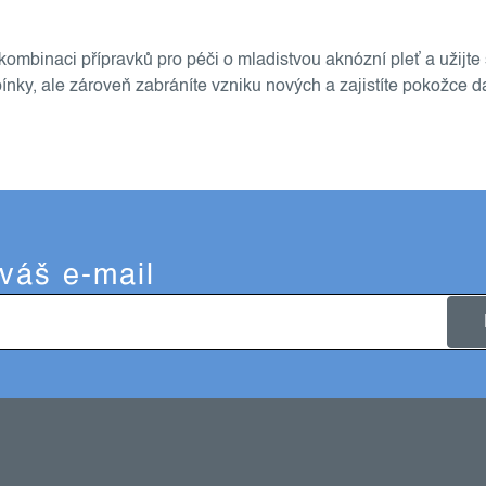
mbinaci přípravků pro péči o mladistvou aknózní pleť a užijte s
pínky, ale zároveň zabráníte vzniku nových a zajistíte pokožce d
 váš e-mail