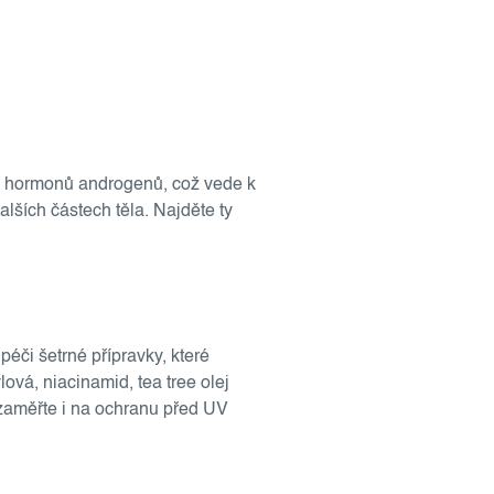
e hormonů androgenů, což vede k
lších částech těla. Najděte ty
péči šetrné přípravky, které
lová, niacinamid, tea tree olej
e zaměřte i na ochranu před UV