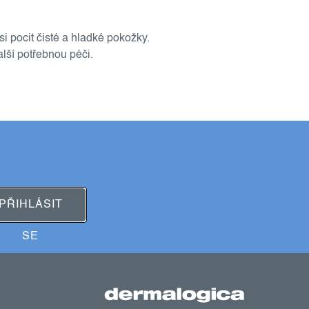
i pocit čisté a hladké pokožky.
alší potřebnou péči.
PŘIHLÁSIT
SE