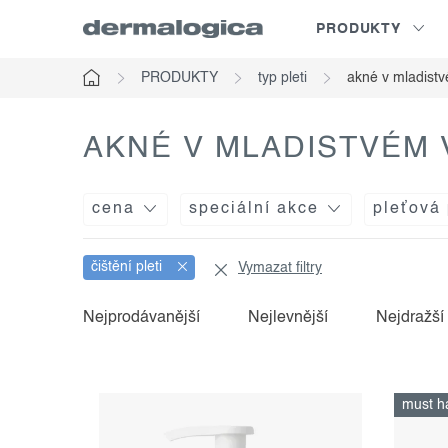
Přejít
PRODUKTY
na
obsah
PRODUKTY
typ pleti
akné v mladist
Domů
AKNÉ V MLADISTVÉM
cena
speciální akce
pleťová
čištění pleti
Vymazat filtry
Nejprodávanější
Nejlevnější
Nejdražší
v
ř
ý
a
must h
p
z