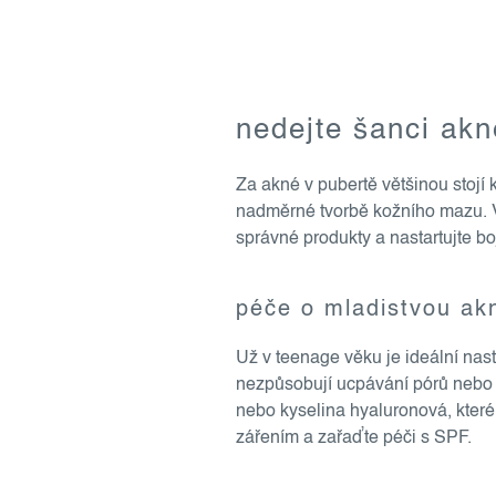
o
nedejte šanci ak
v
l
Za akné v pubertě většinou stoj
á
nadměrné tvorbě kožního mazu. Výs
d
správné produkty a nastartujte boj
a
c
í
péče o mladistvou ak
p
r
Už v teenage věku je ideální nast
v
nezpůsobují ucpávání pórů nebo vys
k
nebo kyselina hyaluronová, které 
y
zářením a zařaďte péči s SPF.
v
ý