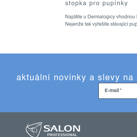
stopka pro pupínky
p
i
Najděte u Dermalogicy vhodnou ko
s
Nejenže tak vyřešíte stávající pu
u
aktuální novinky a slevy na
E-mail
z