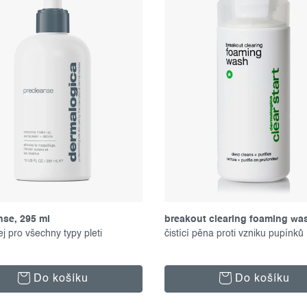
nse, 295 ml
breakout clearing foaming wa
lej pro všechny typy pleti
ml
čistící pěna proti vzniku pupínků
Do košíku
Do košíku