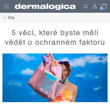
Přejít
N
na
obsah
blog
K
5 věcí, které byste měli
vědět o ochranném faktoru