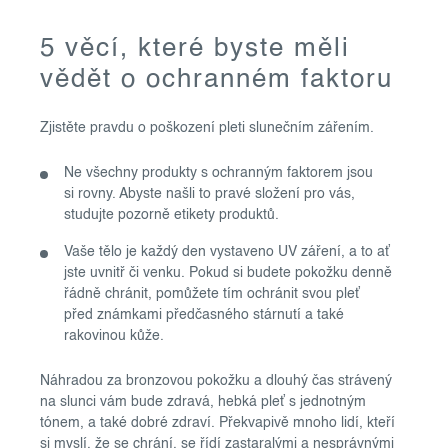
5 věcí, které byste měli
vědět o ochranném faktoru
Zjistěte pravdu o poškození pleti slunečním zářením.
Ne všechny produkty s ochranným faktorem jsou
si rovny. Abyste našli to pravé složení pro vás,
studujte pozorně etikety produktů.
Vaše tělo je každý den vystaveno UV záření, a to ať
jste uvnitř či venku. Pokud si budete pokožku denně
řádně chránit, pomůžete tím ochránit svou pleť
před známkami předčasného stárnutí a také
rakovinou kůže.
Náhradou za bronzovou pokožku a dlouhý čas strávený
na slunci vám bude zdravá, hebká pleť s jednotným
tónem, a také dobré zdraví. Překvapivě mnoho lidí, kteří
si myslí, že se chrání, se řídí zastaralými a nesprávnými