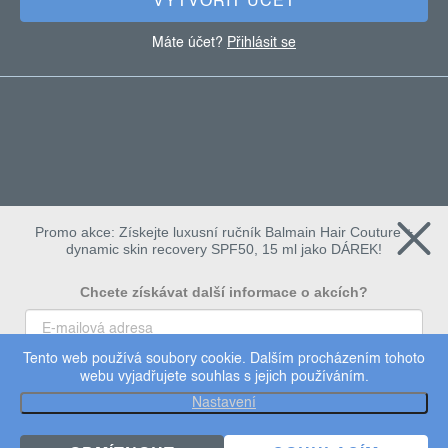
VYTVOŘIT ÚČET
Máte účet?
Přihlásit se
Promo akce: Získejte luxusní ručník Balmain Hair Couture +
dynamic skin recovery SPF50, 15 ml jako DÁREK!
Chcete získávat další informace o akcích?
Tento web používá soubory cookie. Dalším procházením tohoto
To chci
webu vyjadřujete souhlas s jejich používáním.
Copyright 2026
Dermalogica
. Všechna práva vyhrazena.
Nastavení
Upravit nastavení cookies
×
Užijte si 15% slevu