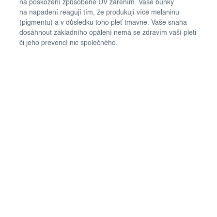
na poškození způsobené UV zářením. Vaše buňky
na napadení reagují tím, že produkují více melaninu
(pigmentu) a v důsledku toho pleť tmavne. Vaše snaha
dosáhnout základního opálení nemá se zdravím vaší pleti
či jeho prevencí nic společného.