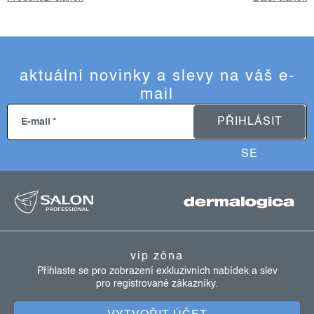
aktuální novinky a slevy na váš e-
mail
PŘIHLÁSIT
E-mail
SE
z
á
p
a
vip zóna
t
Přihlaste se pro zobrazení exkluzivních nabídek a slev
pro registrované zákazníky.
í