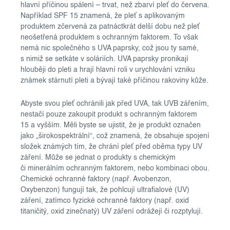
hlavní příčinou spálení – trvat, než zbarví pleť do červena.
Například SPF 15 znamená, že pleť s aplikovaným
produktem zčervená za patnáctkrát delší dobu než pleť
neošetřená produktem s ochranným faktorem. To však
nemá nic společného s UVA paprsky, což jsou ty samé,
s nimiž se setkáte v soláriích. UVA paprsky pronikají
hlouběji do pleti a hrají hlavní roli v urychlování vzniku
známek stárnutí pleti a bývají také příčinou rakoviny kůže.
Abyste svou pleť ochránili jak před UVA, tak UVB zářením,
nestačí pouze zakoupit produkt s ochranným faktorem
15 a vyšším. Měli byste se ujistit, že je produkt označen
jako „širokospektrální“, což znamená, že obsahuje spojení
složek známých tím, že chrání pleť před oběma typy UV
záření. Může se jednat o produkty s chemickým
či minerálním ochranným faktorem, nebo kombinaci obou.
Chemické ochranné faktory (např. Avobenzon,
Oxybenzon) fungují tak, že pohlcují ultrafialové (UV)
záření, zatímco fyzické ochranné faktory (např. oxid
titaničitý, oxid zinečnatý) UV záření odrážejí či rozptylují.