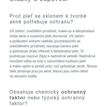
Proč pleť se sklonem k tvorbě
akné potřebuje ochranu?
UV záření, znečištění prostředí, make-up a dehydratace
může akné a mastnotu pleti zhoršovat. UV záření
a poškození volnými radikály (pocházejícími ze
znečištěného prostředí) narušuje bariéru pleti
a způsobuje ztrátu vlhkosti a dehydrataci pleti. To
podněcuje mazové žlázy k nadměrné aktivitě. Nadměrné
množství séba se mísí s odumřelými buňkami pleti
a make-upem a zanáší póry, což způsobuje zánět. Slunce
také ztmavuje jizvy po akné, kterou jsou velmi citlivé
na sluneční světlo.
Obsahuje chemický
ochranný
faktor
nebo fyzický ochranný
faktor?