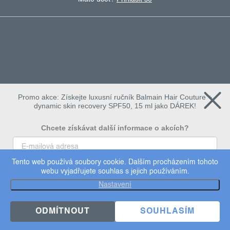
Promo akce: Získejte luxusní ručník Balmain Hair Couture +
dynamic skin recovery SPF50, 15 ml jako DÁREK!
Chcete získávat další informace o akcích?
Tento web používá soubory cookie. Dalším procházením tohoto
To chci
webu vyjadřujete souhlas s jejich používáním.
Copyright 2026
Dermalogica
. Všechna práva vyhrazena.
Nastavení
Upravit nastavení cookies
×
Užijte si 15% slevu
ODMÍTNOUT
SOUHLASÍM