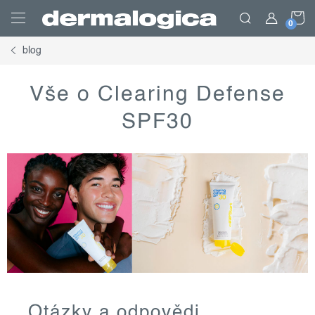
Přejít
N
na
obsah
blog
K
Vše o Clearing Defense
SPF30
Otázky a odpovědi