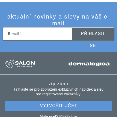
aktuální novinky a slevy na váš e-
mail
PŘIHLÁSIT
E-mail
SE
z
á
p
a
vip zóna
t
Přihlaste se pro zobrazení exkluzivních nabídek a slev
pro registrované zákazníky.
í
VYTVOŘIT ÚČET
Máte účet?
Přihlásit se