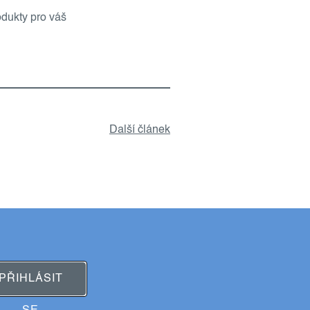
odukty pro váš
Další článek
PŘIHLÁSIT