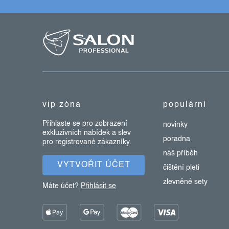
z
á
p
a
t
í
vip zóna
populární
Přihlaste se pro zobrazení
novinky
exkluzivních nabídek a slev
poradna
pro registrované zákazníky.
náš příběh
VYTVOŘIT ÚČET
čištění pleti
zlevněné sety
Máte účet?
Přihlásit se