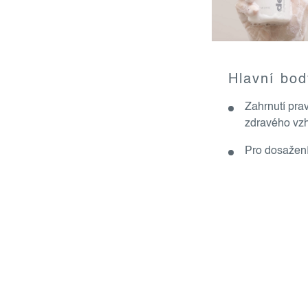
Hlavní bod
Zahrnutí pra
zdravého vzh
Pro dosažení 