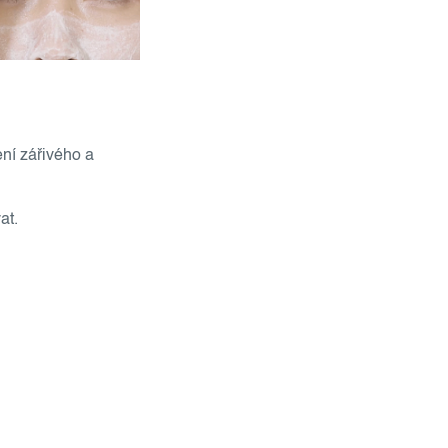
ení zářivého a
at.