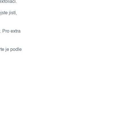
xfoliaci.
te jistí,
. Pro extra
te je podle