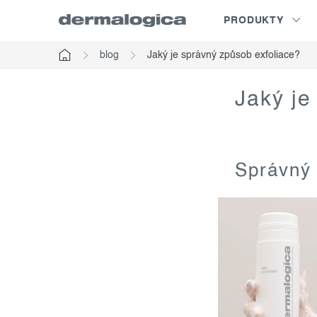
Přejít
PRODUKTY
na
obsah
blog
Jaký je správný způsob exfoliace?
Domů
Jaký je
Správný 