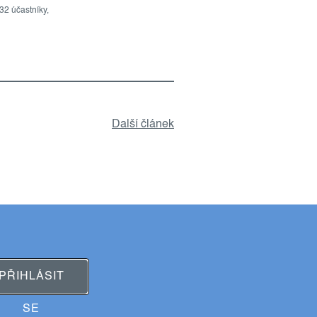
 32 účastníky,
Další článek
PŘIHLÁSIT
SE