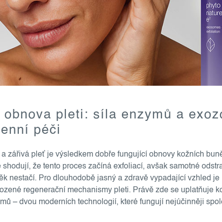
á obnova pleti: síla enzymů a exo
enní péči
 a zářivá pleť je výsledkem dobře fungující obnovy kožních bun
e shodují, že tento proces začíná exfoliací, avšak samotné odstr
k nestačí. Pro dlouhodobě jasný a zdravě vypadající vzhled je
irozené regenerační mechanismy pleti. Právě zde se uplatňuje 
ů – dvou moderních technologií, které fungují nejúčinněji spo