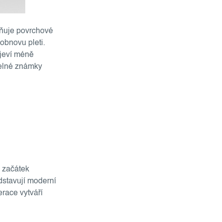
aňuje povrchové
obnovu pleti.
 jeví méně
itelné známky
ý začátek
dstavují moderní
erace vytváří