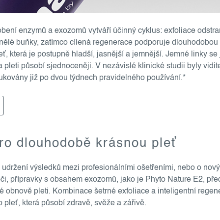
bení enzymů a exozomů vytváří účinný cyklus: exfoliace odstr
tnělé buňky, zatímco cílená regenerace podporuje dlouhodobou 
ť, která je postupně hladší, jasnější a jemnější. Jemné linky se
a pleti působí sjednoceněji. V nezávislé klinické studii byly vid
edukovány již po dvou týdnech pravidelného používání.*
ro dlouhodobě krásnou pleť
 udržení výsledků mezi profesionálními ošetřeními, nebo o nov
či, přípravky s obsahem exozomů, jako je Phyto Nature E2, pře
lné obnově pleti. Kombinace šetrné exfoliace a inteligentní regen
 pleť, která působí zdravě, svěže a zářivě.