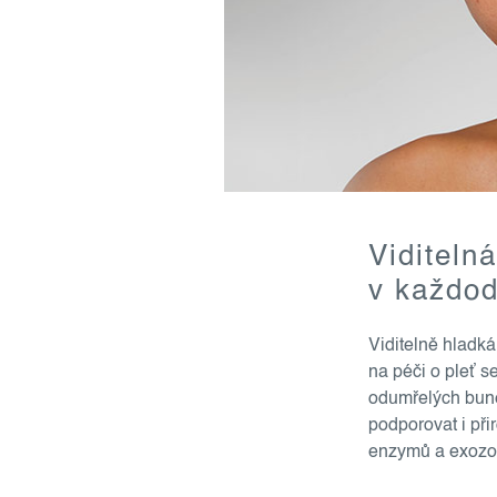
Viditeln
v každod
Viditelně hladká
na péči o pleť s
odumřelých buně
podporovat i př
enzymů a exozom