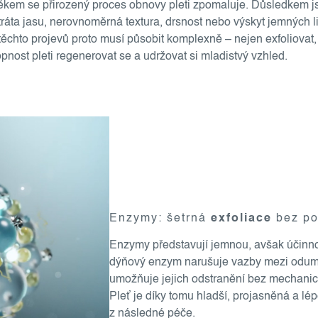
věkem se přirozený proces obnovy pleti zpomaluje. Důsledkem js
tráta jasu, nerovnoměrná textura, drsnost nebo výskyt jemných l
těchto projevů proto musí působit komplexně – nejen exfoliovat,
nost pleti regenerovat se a udržovat si mladistvý vzhled.
Enzymy: šetrná
exfoliace
bez po
Enzymy představují jemnou, avšak účinno
dýňový enzym narušuje vazby mezi odum
umožňuje jejich odstranění bez mechanick
Pleť je díky tomu hladší, projasněná a lépe
z následné péče.