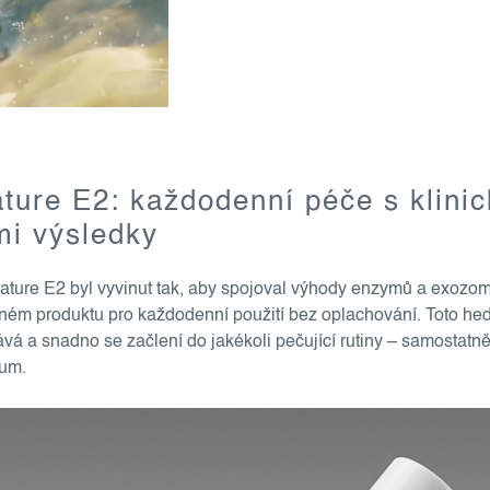
ture E2: každodenní péče s klinic
i výsledky
ature E2 byl vyvinut tak, aby spojoval výhody enzymů a exozo
elném produktu pro každodenní použití bez oplachování. Toto he
ává a snadno se začlení do jakékoli pečující rutiny – samostatn
rum.