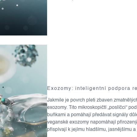
Exozomy: inteligentní podpora 
Jakmile je povrch pleti zbaven zmatnělýc
exozomy. Tito mikroskopičtí „poslíčci“ po
buňkami a pomáhají předávat signály důle
veganské exozomy napomáhají přirozený
přispívají k jejímu hladšímu, jasnějšímu 