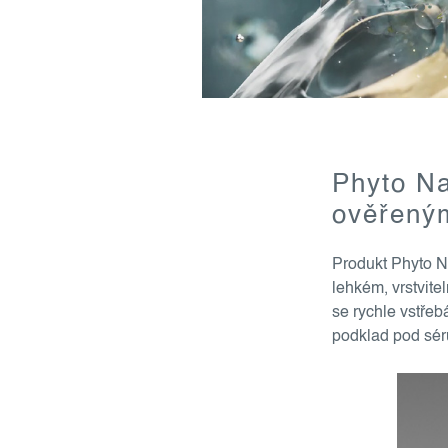
Phyto Na
ověřeným
Produkt Phyto N
lehkém, vrstvit
se rychle vstřeb
podklad pod sé