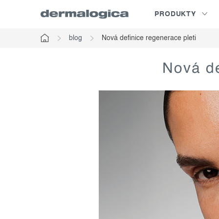
Přejít
PRODUKTY
na
obsah
blog
Nová definice regenerace pleti
Domů
Nová de