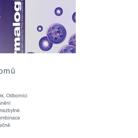
zomů
ěk. Odborníci
anění
 nezbytné
kombinace
lečně.