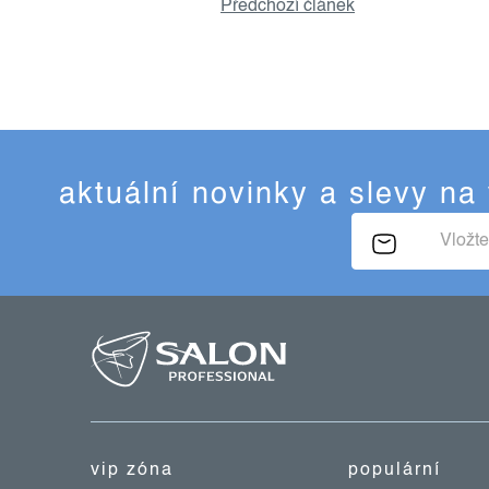
Předchozí článek
aktuální novinky a slevy na
z
á
p
a
t
vip zóna
populární
í