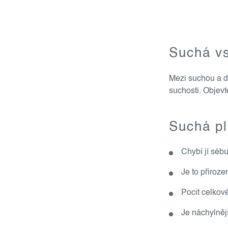
Suchá vs
Mezi suchou a de
suchosti. Objevte
Suchá pl
Chybí jí séb
Je to přiroze
Pocit celkov
Je náchylněj