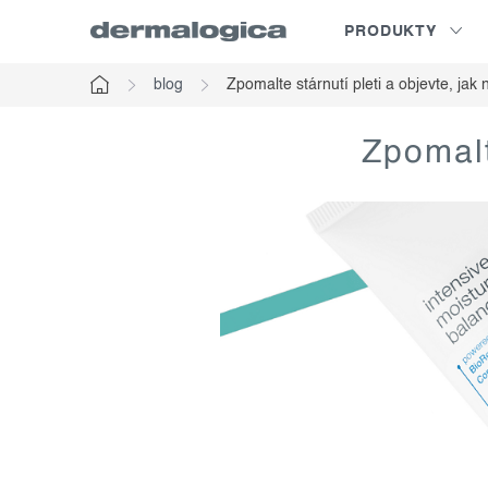
Přejít
PRODUKTY
na
obsah
blog
Zpomalte stárnutí pleti a objevte, jak n
Domů
Zpomalt