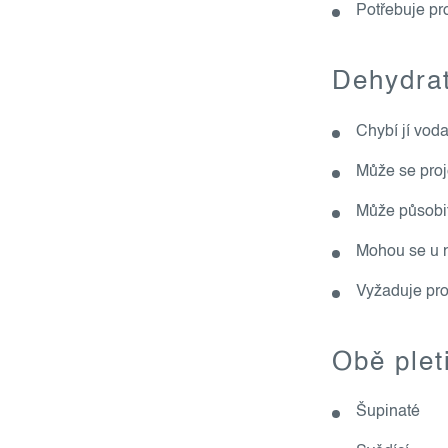
Potřebuje pr
Dehydrat
Chybí jí voda
Může se proje
Může působit
Mohou se u n
Vyžaduje pr
Obě plet
Šupinaté