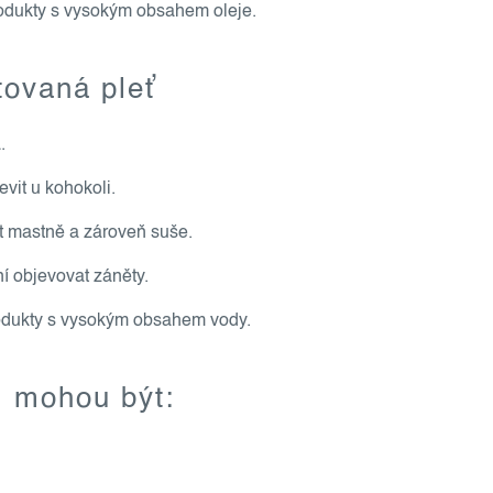
odukty s vysokým obsahem oleje.
ovaná pleť
.
vit u kohokoli.
 mastně a zároveň suše.
í objevovat záněty.
odukty s vysokým obsahem vody.
i mohou být: