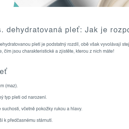
. dehydratovaná pleť: Jak je rozp
hydratovanou pletí je podstatný rozdíl, obě však vyvolávají stej
, čím jsou charakteristické a zjistěte, kterou z nich máte!
eť
um (maz).
ný typ pleti od narození.
é suchosti, včetně pokožky rukou a hlavy.
ší k předčasnému stárnutí.