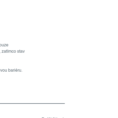
pouze
, zatímco stav
ovou bariéru.