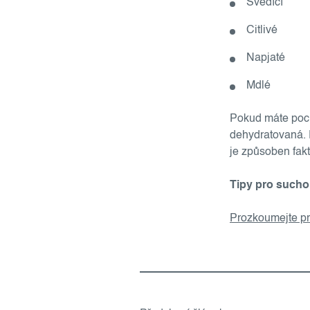
Svědící
Citlivé
Napjaté
Mdlé
Pokud máte poci
dehydratovaná. R
je způsoben fakt
Tipy pro sucho
Prozkoumejte pr