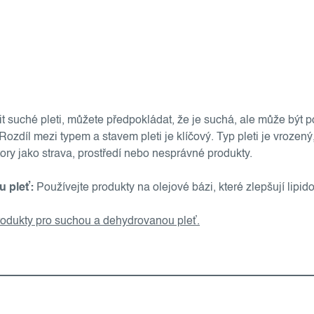
t suché pleti, můžete předpokládat, že je suchá, ale může být 
ozdíl mezi typem a stavem pleti je klíčový. Typ pleti je vrozený
ory jako strava, prostředí nebo nesprávné produkty.
u pleť:
Používejte produkty na olejové bázi, které zlepšují lipid
odukty pro suchou a dehydrovanou pleť.