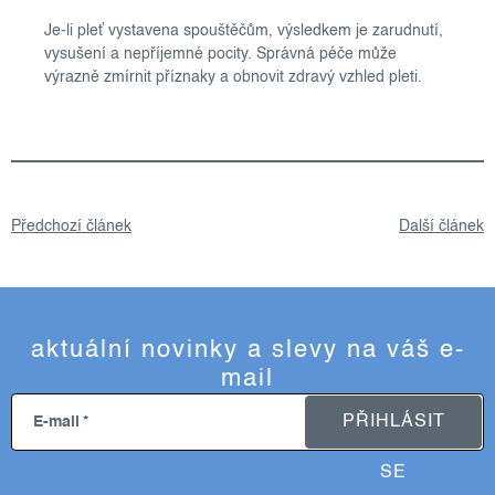
Je-li pleť vystavena spouštěčům, výsledkem je zarudnutí,
vysušení a nepříjemné pocity. Správná péče může
výrazně zmírnit příznaky a obnovit zdravý vzhled pleti.
Předchozí článek
Další článek
aktuální novinky a slevy na váš e-
mail
PŘIHLÁSIT
E-mail
SE