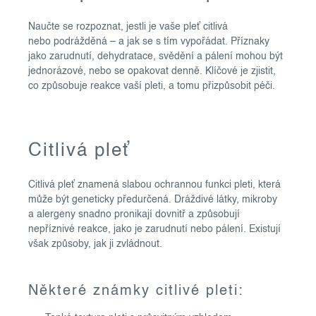
Naučte se rozpoznat, jestli je vaše pleť citlivá
nebo podrážděná – a jak se s tím vypořádat. Příznaky
jako zarudnutí, dehydratace, svědění a pálení mohou být
jednorázové, nebo se opakovat denně. Klíčové je zjistit,
co způsobuje reakce vaší pleti, a tomu přizpůsobit péči.
Citlivá pleť
Citlivá pleť znamená slabou ochrannou funkci pleti, která
může být geneticky předurčená. Dráždivé látky, mikroby
a alergeny snadno pronikají dovnitř a způsobují
nepříznivé reakce, jako je zarudnutí nebo pálení. Existují
však způsoby, jak ji zvládnout.
Některé známky citlivé pleti: