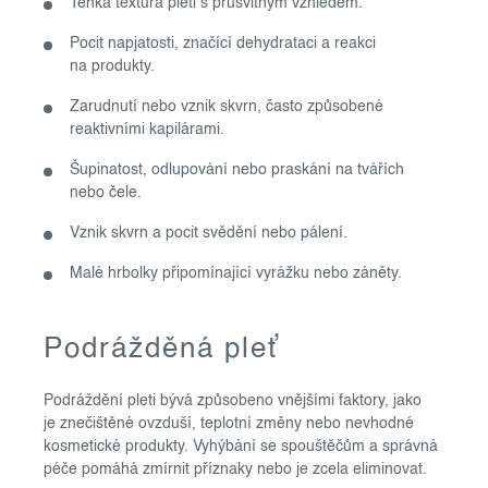
Tenká textura pleti s průsvitným vzhledem.
Pocit napjatosti, značící dehydrataci a reakci
na produkty.
Zarudnutí nebo vznik skvrn, často způsobené
reaktivními kapilárami.
Šupinatost, odlupování nebo praskání na tvářích
nebo čele.
Vznik skvrn a pocit svědění nebo pálení.
Malé hrbolky připomínající vyrážku nebo záněty.
Podrážděná pleť
Podráždění pleti bývá způsobeno vnějšími faktory, jako
je znečištěné ovzduší, teplotní změny nebo nevhodné
kosmetické produkty. Vyhýbání se spouštěčům a správná
péče pomáhá zmírnit příznaky nebo je zcela eliminovat.