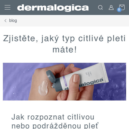
Přejít
N
na
obsah
blog
K
Zjistěte, jaký typ citlivé pleti
máte!
Jak rozpoznat citlivou
nebo podrážděnou pleť