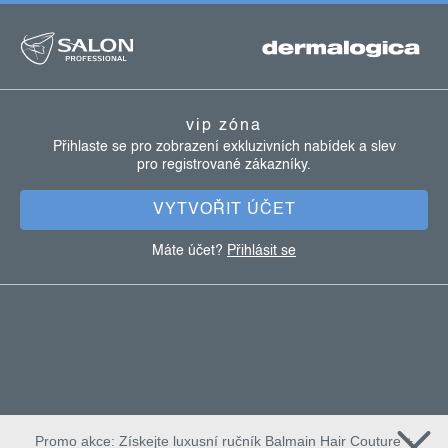
z
á
p
a
vip zóna
t
Přihlaste se pro zobrazení exkluzivních nabídek a slev
pro registrované zákazníky.
í
VYTVOŘIT ÚČET
Máte účet?
Přihlásit se
Promo akce: Získejte luxusní ručník Balmain Hair Couture +