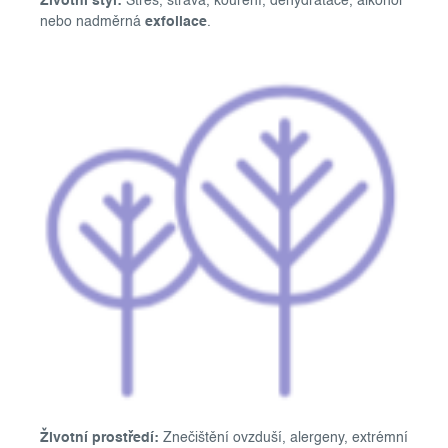
Životní styl:
Stres, strava, kouření, dehydratace, alkohol
nebo nadměrná
exfoliace
.
Životní prostředí:
Znečištění ovzduší, alergeny, extrémní