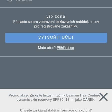
p
a
vip zóna
t
Přihlaste se pro zobrazení exkluzivních nabídek a slev
pro registrované zákazníky.
í
VYTVOŘIT ÚČET
Máte účet?
Přihlásit se
Promo akce: Získejte luxusní ručník Balmain Hair Couture +
dynamic skin recovery SPF50, 15 ml jako DÁREK!
Chcete získávat další informace o akcích?