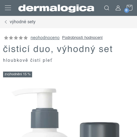
Přejít
N
na
obsah
výhodné sety
K
neohodnoceno
Podrobnosti hodnocení
čisticí duo, výhodný set
hloubkově čistí pleť
zvýhodnění 15 %