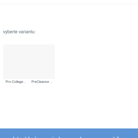
Pro-Collagen Banking Water Cream, 50 ml
PreCleanse, 150 ml