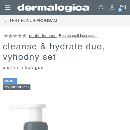
Přejít
N
na
obsah
TEST BONUS PROGRAM
K
neohodnoceno
Podrobnosti hodnocení
cleanse & hydrate duo,
výhodný set
čištění a kolagen
novinka
zvýhodnění 15 %