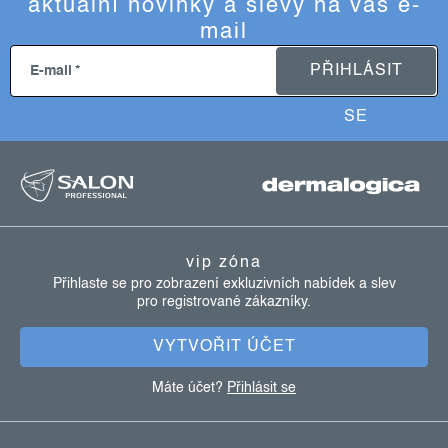
aktuální novinky a slevy na váš e-
mail
PŘIHLÁSIT
E-mail
SE
z
á
p
a
vip zóna
t
Přihlaste se pro zobrazení exkluzivních nabídek a slev
pro registrované zákazníky.
í
VYTVOŘIT ÚČET
Máte účet?
Přihlásit se