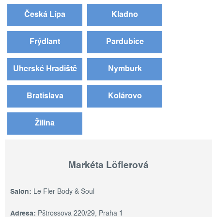
Česká Lípa
Kladno
Frýdlant
Pardubice
Uherské Hradiště
Nymburk
Bratislava
Kolárovo
Žilina
Markéta Löflerová
Salon:
Le Fler Body & Soul
Adresa:
Pštrossova 220/29, Praha 1