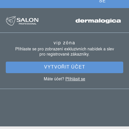
SE
z
á
p
a
vip zóna
t
Přihlaste se pro zobrazení exkluzivních nabídek a slev
pro registrované zákazníky.
í
VYTVOŘIT ÚČET
Máte účet?
Přihlásit se