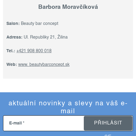
Barbora Moravčíková
Salon:
Beauty bar concept
Adresa:
Ul. Republiky 21, Žilina
Tel.:
+421 908 800 018
Web:
www. beautybarconcept.sk
aktuální novinky a slevy na váš e-
mail
PŘIHLÁSIT
E-mail