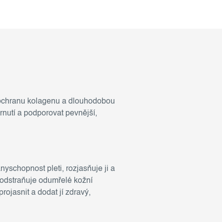
 ochranu kolagenu a dlouhodobou
árnutí a podporovat pevnější,
yschopnost pleti, rozjasňuje ji a
 odstraňuje odumřelé kožní
rojasnit a dodat jí zdravý,