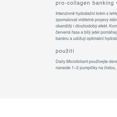
pro-collagen banking
Intenzivně hydratační krém s leh
zpomalovat viditelné projevy stárn
okamžitý i dlouhodobý efekt. Ko
červená řasa a bílý jetel pomáhají
bariéru a udržují optimální hydrat
použití
Daily Microfoliant používejte de
naneste 1–2 pumpičky na čistou, 