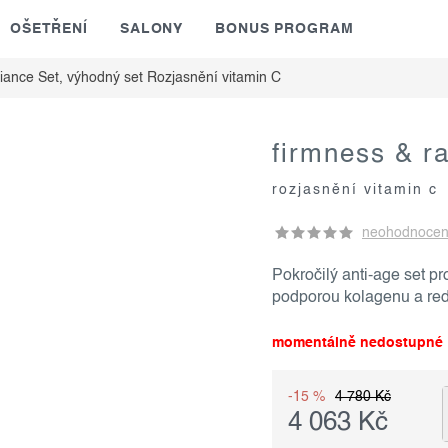
OŠETŘENÍ
SALONY
BONUS PROGRAM
iance Set, výhodný set
Rozjasnění vitamin C
firmness & r
rozjasnění vitamin c
neohodnoce
Pokročilý anti-age set pr
podporou kolagenu a red
momentálně nedostupné
-15 %
4 780 Kč
4 063 Kč