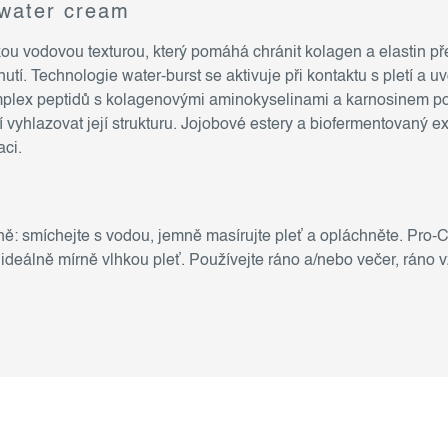
 water cream
kou vodovou texturou, který pomáhá chránit kolagen a elastin p
utí. Technologie water-burst se aktivuje při kontaktu s pletí a u
mplex peptidů s kolagenovými aminokyselinami a karnosinem pod
 vyhlazovat její strukturu. Jojobové estery a biofermentovaný ext
aci.
nně: smíchejte s vodou, jemně masírujte pleť a opláchněte. Pr
ideálně mírně vlhkou pleť. Používejte ráno a/nebo večer, ráno