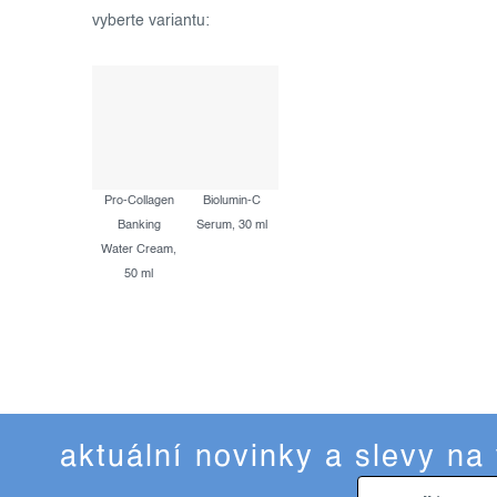
Pro-Collagen
Biolumin-C
Banking
Serum, 30 ml
Water Cream,
50 ml
aktuální novinky a slevy na