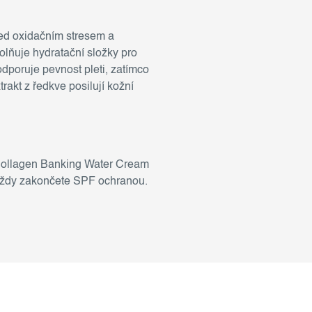
řed oxidačním stresem a
volňuje hydratační složky pro
poruje pevnost pleti, zatímco
rakt z ředkve posilují kožní
o-Collagen Banking Water Cream
 vždy zakončete SPF ochranou.