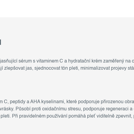
u
jasňující sérum s vitaminem C a hydratační krém zaměřený na
í zlepšovat jas, sjednocovat tón pleti, minimalizovat projevy st
m C, peptidy a AHA kyselinami, které podporuje přirozenou obran
rásky. Působí proti oxidačnímu stresu, podporuje regeneraci a
 pleti. Při pravidelném používání pomáhá pleť viditelně zpevnit, p