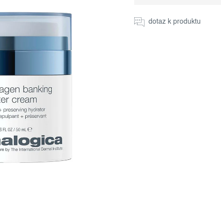
Měrná
cena:
dotaz k produktu