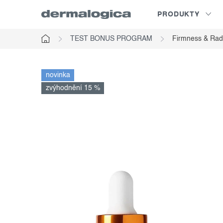
Přejít
PRODUKTY
na
obsah
TEST BONUS PROGRAM
Firmness & Rad
Domů
novinka
zvýhodnění 15 %