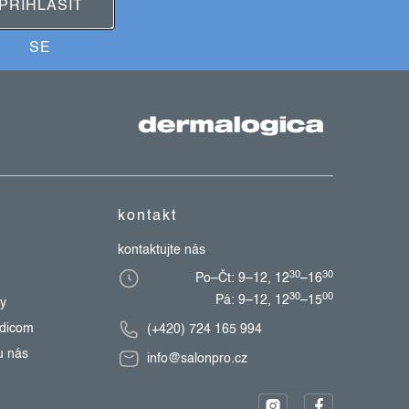
PŘIHLÁSIT
SE
kontakt
kontaktujte nás
30
30
Po–Čt: 9–12, 12
–16
30
00
Pá: 9–12, 12
–15
zy
edicom
(+420) 724 165 994
u nás
info@salonpro.cz