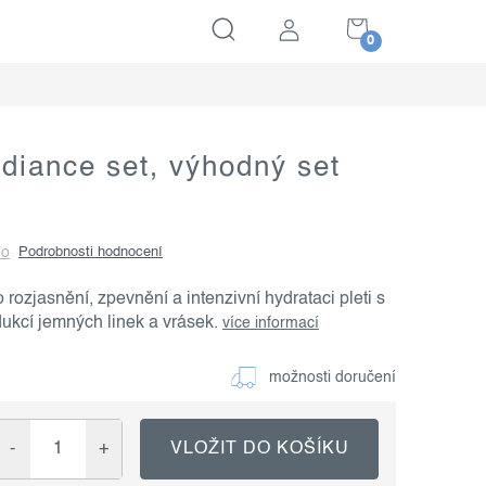
NÁKUPNÍ
KOŠÍK
adiance set, výhodný set
no
Podrobnosti hodnocení
o rozjasnění, zpevnění a intenzivní hydrataci pleti s
ukcí jemných linek a vrásek.
více informací
možnosti doručení
VLOŽIT DO KOŠÍKU