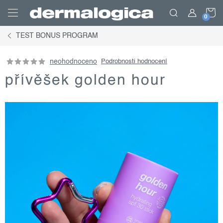
Přejít
N
na
obsah
TEST BONUS PROGRAM
K
neohodnoceno
Podrobnosti hodnocení
přívěšek golden hour