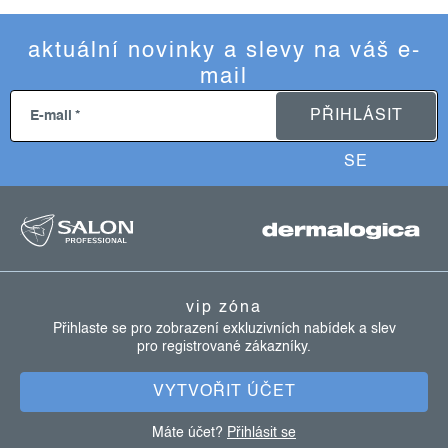
aktuální novinky a slevy na váš e-
mail
PŘIHLÁSIT
E-mail
SE
z
á
p
a
vip zóna
t
Přihlaste se pro zobrazení exkluzivních nabídek a slev
pro registrované zákazníky.
í
VYTVOŘIT ÚČET
Máte účet?
Přihlásit se