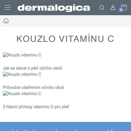
Přejít
N
na
obsah
Domů
K
KOUZLO VITAMÍNU C
Jak se starat o pleť očního okolí
Průvodce ošetřením očního okolí
3 hlavní přínosy vitamínu C pro pleť