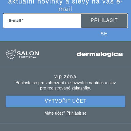
aktuální novinky a slevy na váš e-
mail
PŘIHLÁSIT
E-mail
SE
z
á
p
a
vip zóna
t
Přihlaste se pro zobrazení exkluzivních nabídek a slev
pro registrované zákazníky.
í
VYTVOŘIT ÚČET
Máte účet?
Přihlásit se