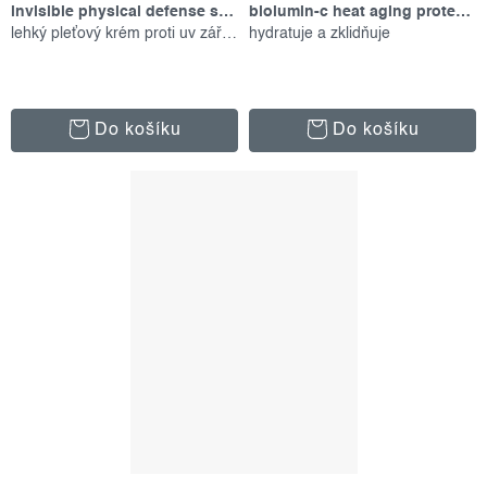
invisible physical defense spf30, 50 ml
biolumin-c heat aging protector spf 50, 15 ml
lehký pleťový krém proti uv záření
hydratuje a zklidňuje
Do košíku
Do košíku