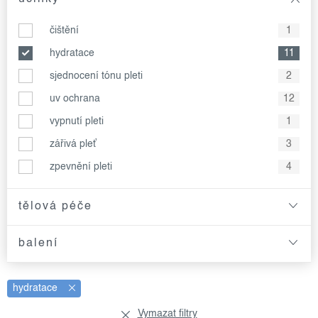
čištění
1
hydratace
11
sjednocení tónu pleti
2
uv ochrana
12
vypnutí pleti
1
zářivá pleť
3
zpevnění pleti
4
tělová péče
balení
hydratace
Vymazat filtry