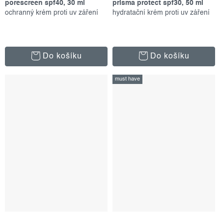
porescreen spf40, 30 ml
prisma protect spf30, 50 ml
ochranný krém proti uv záření
hydratační krém proti uv záření
Do košíku
Do košíku
must have