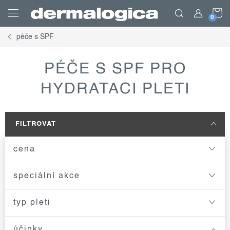
Přejít
N
na
obsah
péče s SPF
K
PÉČE S SPF PRO
HYDRATACI PLETI
FILTROVAT
cena
speciální akce
typ pleti
účinky