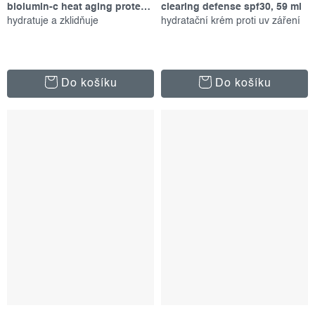
biolumin-c heat aging protector spf 50, 50 ml
clearing defense spf30, 59 ml
hydratuje a zklidňuje
hydratační krém proti uv záření
Do košíku
Do košíku