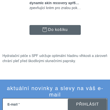
dynamic skin recovery spf50, 15 ml
zpevňující krém pro zralou pokožku
Do košíku
o
v
Hydratační péče s SPF udržuje optimální hladinu vlhkosti a zároveň
l
chrání pleť před škodlivými slunečními paprsky.
á
d
a
c
aktuální novinky a slevy na váš e-
í
mail
p
r
PŘIHLÁSIT
E-mail
v