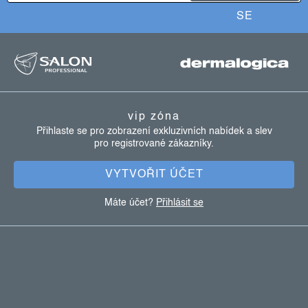
k
SE
y
z
v
ý
á
p
p
i
a
s
vip zóna
u
t
Přihlaste se pro zobrazení exkluzivních nabídek a slev
pro registrované zákazníky.
í
VYTVOŘIT ÚČET
Máte účet?
Přihlásit se