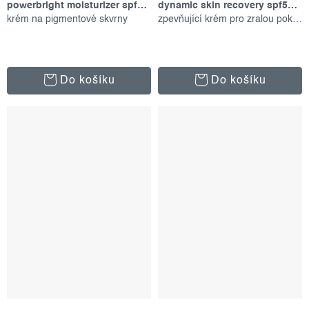
powerbright moisturizer spf50, 50 ml
dynamic skin recovery spf50, 50 ml
krém na pigmentové skvrny
zpevňující krém pro zralou pokožku
Do košíku
Do košíku