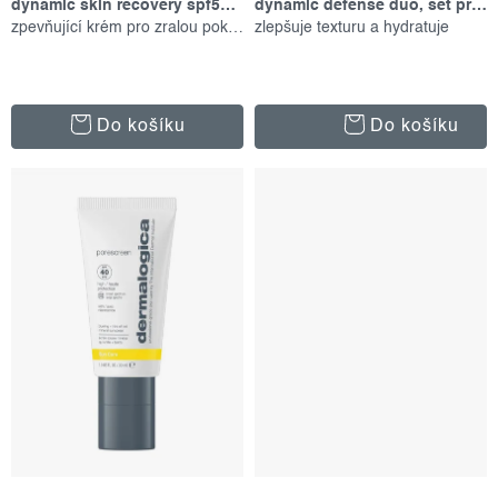
dynamic skin recovery spf50, 100 ml
dynamic defense duo, set produktů
zpevňující krém pro zralou pokožku
zlepšuje texturu a hydratuje
Do košíku
Do košíku