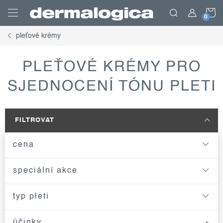
Přejít
N
na
obsah
pleťové krémy
K
PLEŤOVÉ KRÉMY PRO
SJEDNOCENÍ TÓNU PLETI
FILTROVAT
cena
speciální akce
typ pleti
účinky