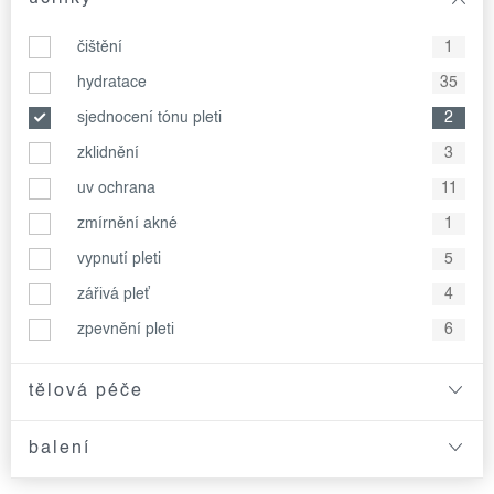
čištění
1
hydratace
35
sjednocení tónu pleti
2
zklidnění
3
uv ochrana
11
zmírnění akné
1
vypnutí pleti
5
zářivá pleť
4
zpevnění pleti
6
tělová péče
balení