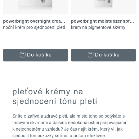
k
u
t
k
ů
t
powerbright overnight cream, 50 ml
powerbright moisturizer spf50, 50 ml
noční krém pro sjednocení pleti
krém na pigmentové skvrny
ů
Do košíku
Do košíku
o
pleťové krémy na
v
sjednocení tónu pleti
l
á
Sníte o zářivé a zdravé pleti, ale místo toho se potýkáte s
d
tmavými skvrnami a dalšími nedokonalostmi přispívajícími
a
k nejednotnému vzhledu? Je čas najít krém, který ví, jak
c
sjednotit tón pokožky šetrně, a přitom efektivně.