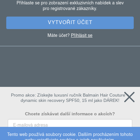
a
Přihlaste se pro zobrazení exkluzivních nabídek a slev
pro registrované zákazníky.
t
í
VYTVOŘIT ÚČET
Máte účet?
Přihlásit se
Promo akce: Získejte luxusní ručník Balmain Hair Couture +
dynamic skin recovery SPF50, 15 ml jako DÁREK!
Chcete získávat další informace o akcích?
Tento web používá soubory cookie. Dalším procházením tohoto
To chci