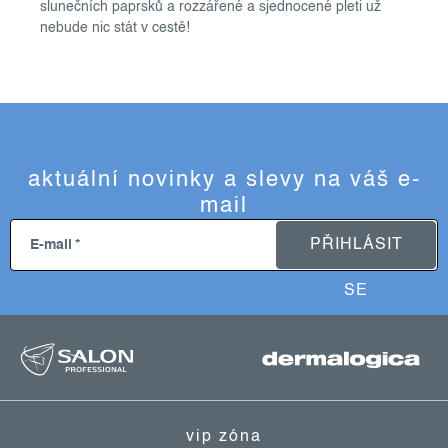
slunečních paprsků a rozzářené a sjednocené pleti už
nebude nic stát v cestě!
aktuální novinky a slevy na váš e-
mail
PŘIHLÁSIT
E-mail
SE
z
á
p
vip zóna