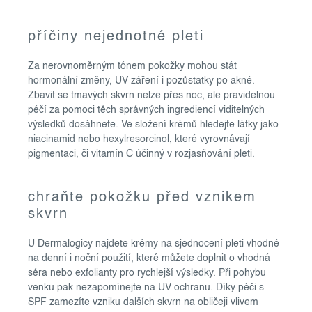
í
p
příčiny nejednotné pleti
r
v
Za nerovnoměrným tónem pokožky mohou stát
k
hormonální změny, UV záření i pozůstatky po akné.
y
Zbavit se tmavých skvrn nelze přes noc, ale pravidelnou
v
péčí za pomoci těch správných ingrediencí viditelných
ý
výsledků dosáhnete. Ve složení krémů hledejte látky jako
niacinamid nebo hexylresorcinol, které vyrovnávají
p
pigmentaci, či vitamín C účinný v rozjasňování pleti.
i
s
u
chraňte pokožku před vznikem
skvrn
U Dermalogicy najdete krémy na sjednocení pleti vhodné
na denní i noční použití, které můžete doplnit o vhodná
séra nebo exfolianty pro rychlejší výsledky. Při pohybu
venku pak nezapomínejte na UV ochranu. Díky péči s
SPF zamezíte vzniku dalších skvrn na obličeji vlivem