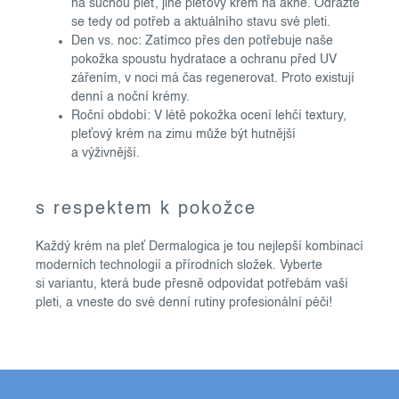
na suchou pleť, jiné pleťový krém na akné. Odrazte
p
se tedy od potřeb a aktuálního stavu své pleti.
i
Den vs. noc: Zatímco přes den potřebuje naše
s
pokožka spoustu hydratace a ochranu před UV
u
zářením, v noci má čas regenerovat. Proto existují
denní a noční krémy.
Roční období: V létě pokožka ocení lehčí textury,
pleťový krém na zimu může být hutnější
a výživnější.
s respektem k pokožce
Každý krém na pleť Dermalogica je tou nejlepší kombinací
moderních technologií a přírodních složek. Vyberte
si variantu, která bude přesně odpovídat potřebám vaší
pleti, a vneste do své denní rutiny profesionální péči!