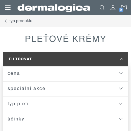
Přejít
N
na
obsah
typ produktu
K
PLEŤOVÉ KRÉMY
FILTROVAT
cena
speciální akce
typ pleti
účinky