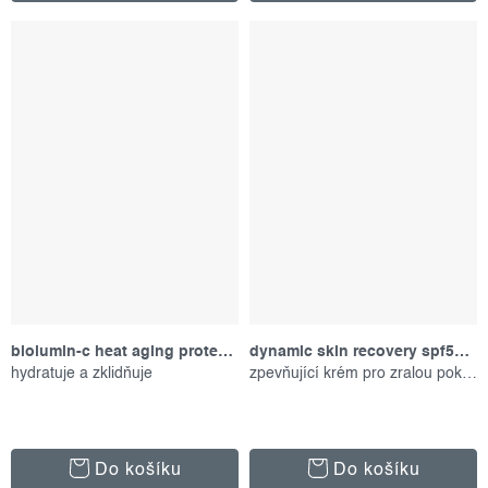
biolumin-c heat aging protector spf 50, 15 ml
dynamic skin recovery spf50, 15 ml
hydratuje a zklidňuje
zpevňující krém pro zralou pokožku
Do košíku
Do košíku