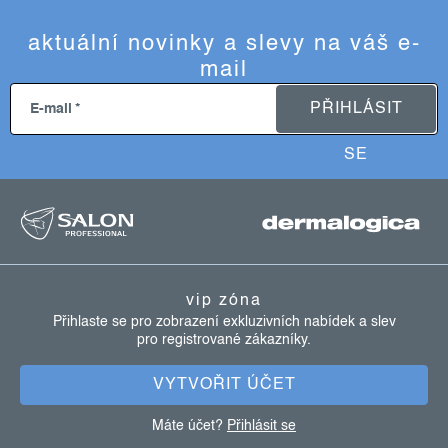
aktuální novinky a slevy na váš e-
mail
PŘIHLÁSIT
E-mail
SE
z
á
p
vip zóna
a
Přihlaste se pro zobrazení exkluzivních nabídek a slev
pro registrované zákazníky.
t
í
VYTVOŘIT ÚČET
Máte účet?
Přihlásit se