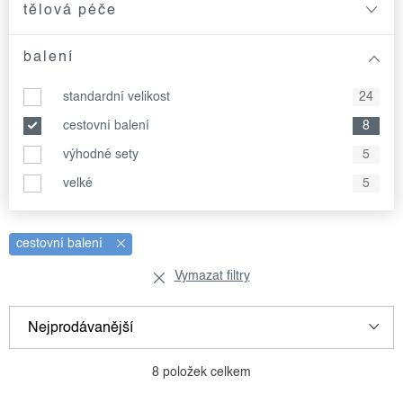
tělová péče
balení
standardní velikost
24
cestovní balení
8
výhodné sety
5
velké
5
cestovní balení
Vymazat filtry
Nejprodávanější
v
ř
Nejlevnější
8
položek celkem
ý
a