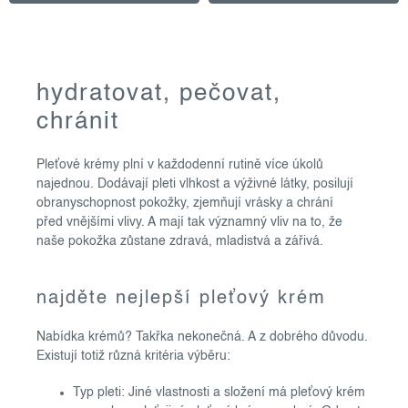
o
hydratovat, pečovat,
v
chránit
l
á
Pleťové krémy plní v každodenní rutině více úkolů
d
najednou. Dodávají pleti vlhkost a výživné látky, posilují
a
obranyschopnost pokožky, zjemňují vrásky a chrání
c
před vnějšími vlivy. A mají tak významný vliv na to, že
í
naše pokožka zůstane zdravá, mladistvá a zářivá.
p
r
najděte nejlepší pleťový krém
v
k
Nabídka krémů? Takřka nekonečná. A z dobrého důvodu.
y
Existují totiž různá kritéria výběru:
v
Typ pleti: Jiné vlastnosti a složení má pleťový krém
ý