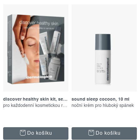
p
z
Nejdražší
i
e
Abecedně
s
n
p
í
r
p
o
r
d
o
u
d
k
u
t
k
ů
t
discover healthy skin kit, set produktů
sound sleep cocoon, 10 ml
pro každodenní kosmetickou rutinu
noční krém pro hluboký spánek
ů
Do košíku
Do košíku