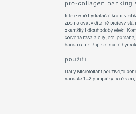
pro-collagen banking
Intenzivně hydratační krém s leh
zpomalovat viditelné projevy stárn
okamžitý i dlouhodobý efekt. Ko
červená řasa a bílý jetel pomáhají
bariéru a udržují optimální hydrat
použití
Daily Microfoliant používejte de
naneste 1–2 pumpičky na čistou, 