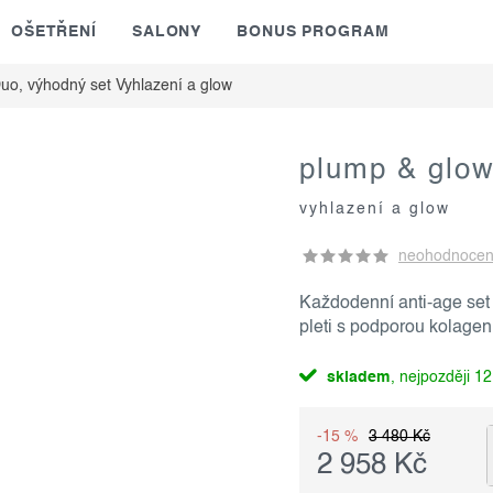
OŠETŘENÍ
SALONY
BONUS PROGRAM
uo, výhodný set
Vyhlazení a glow
plump & glow
vyhlazení a glow
neohodnoce
Každodenní anti-age set 
pleti s podporou kolagenu
skladem
12
-15 %
3 480 Kč
2 958 Kč