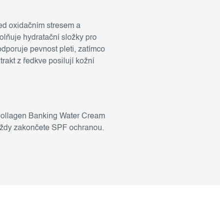
řed oxidačním stresem a
volňuje hydratační složky pro
poruje pevnost pleti, zatímco
rakt z ředkve posilují kožní
o-Collagen Banking Water Cream
 vždy zakončete SPF ochranou.