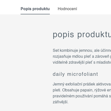
Popis produktu
Hodnocení
popis produkt
Set kombinuje jemnou, ale účinno
rozjasňuje mdlou pleť a zároveň 
viditelně zdravější pleť s mladis
daily microfoliant
Jemný exfoliační prášek aktivova
pleti. Obsahuje papain, rýžové en
pravidelném používání pomáhá sje
zářivější.