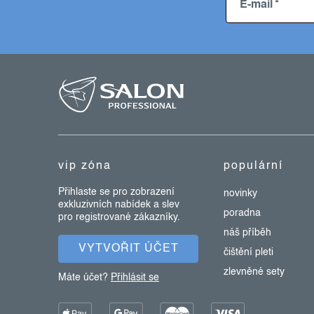
E-mail
z
á
p
a
t
vip zóna
populární
í
Přihlaste se pro zobrazení
novinky
exkluzivních nabídek a slev
poradna
pro registrované zákazníky.
náš příběh
VYTVOŘIT ÚČET
čištění pleti
zlevněné sety
Máte účet?
Přihlásit se