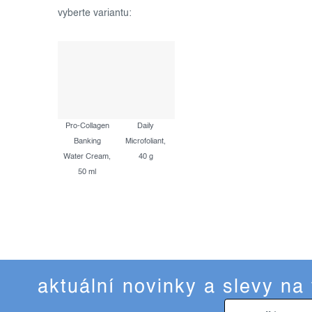
Pro-Collagen
Daily
Banking
Microfoliant,
Water Cream,
40 g
50 ml
aktuální novinky a slevy na