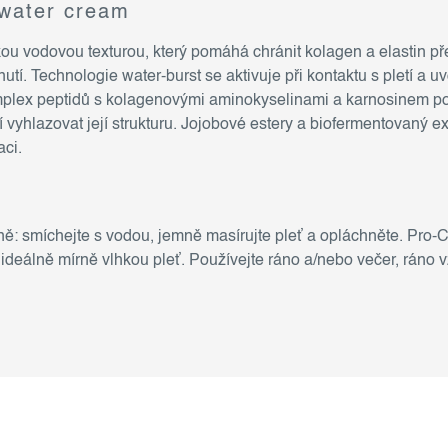
 water cream
kou vodovou texturou, který pomáhá chránit kolagen a elastin p
utí. Technologie water-burst se aktivuje při kontaktu s pletí a u
mplex peptidů s kolagenovými aminokyselinami a karnosinem pod
 vyhlazovat její strukturu. Jojobové estery a biofermentovaný ext
aci.
nně: smíchejte s vodou, jemně masírujte pleť a opláchněte. Pr
ideálně mírně vlhkou pleť. Používejte ráno a/nebo večer, ráno