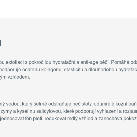
u
u exfoliaci s pokročilou hydratační a anti-age péčí. Pomáhá o
podporuje ochranu kolagenu, elasticitu a dlouhodobou hydrataci
tvým vzhledem.
ný vodou, který šetrně odstraňuje nečistoty, odumřelé kožní buň
zymy a kyselinu salicylovou, které podporují vyhlazení a rozjasn
dnocovat tón pleti, redukovat mdlý vzhled a zanechává pokožku