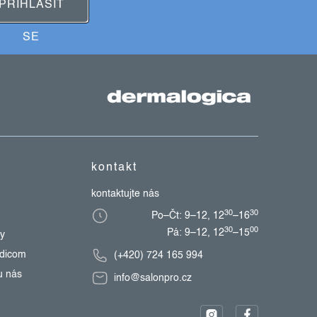
PŘIHLÁSIT
SE
kontakt
kontaktujte nás
30
30
Po–Čt: 9–12, 12
–16
30
00
Pá: 9–12, 12
–15
zy
edicom
(+420) 724 165 994
u nás
info@salonpro.cz