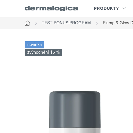
Přejít
PRODUKTY
na
obsah
TEST BONUS PROGRAM
Plump & Glow D
Domů
novinka
zvýhodnění 15 %