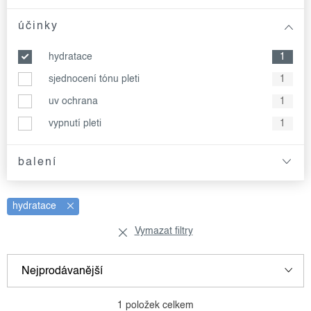
účinky
hydratace
1
sjednocení tónu pleti
1
uv ochrana
1
vypnutí pleti
1
balení
hydratace
Vymazat filtry
v
ř
Nejprodávanější
ý
a
p
z
Nejlevnější
1
položek celkem