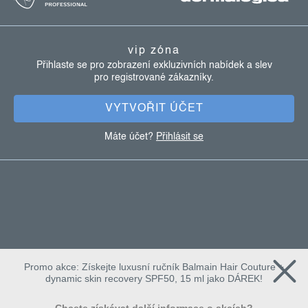
i
p
s
a
u
vip zóna
t
Přihlaste se pro zobrazení exkluzivních nabídek a slev
pro registrované zákazníky.
í
VYTVOŘIT ÚČET
Máte účet?
Přihlásit se
Promo akce: Získejte luxusní ručník Balmain Hair Couture +
dynamic skin recovery SPF50, 15 ml jako DÁREK!