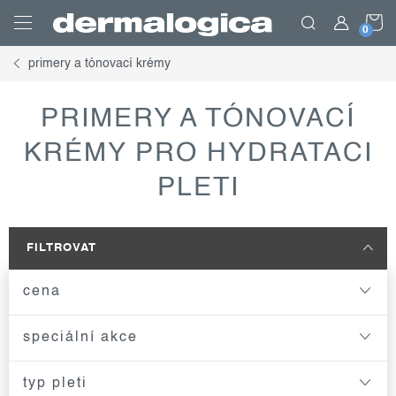
Přejít
N
na
obsah
primery a tónovací krémy
K
PRIMERY A TÓNOVACÍ
KRÉMY PRO HYDRATACI
PLETI
FILTROVAT
cena
speciální akce
typ pleti