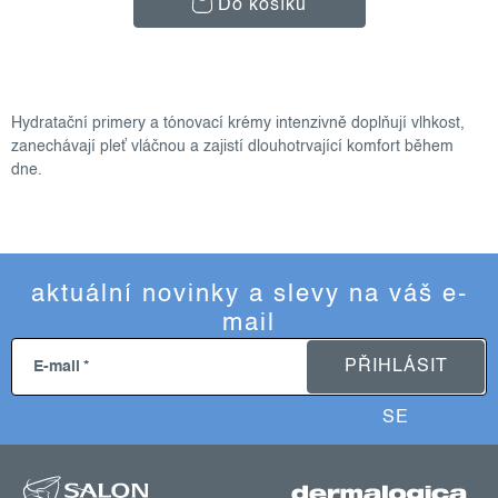
Do košíku
o
v
Hydratační primery a tónovací krémy intenzivně doplňují vlhkost,
l
zanechávají pleť vláčnou a zajistí dlouhotrvající komfort během
á
dne.
d
a
c
í
aktuální novinky a slevy na váš e-
p
mail
r
v
PŘIHLÁSIT
E-mail
k
y
SE
v
z
ý
p
á