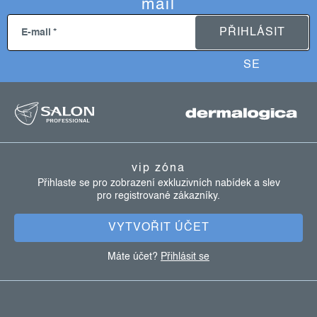
mail
PŘIHLÁSIT
E-mail
SE
z
á
p
a
vip zóna
t
Přihlaste se pro zobrazení exkluzivních nabídek a slev
pro registrované zákazníky.
í
VYTVOŘIT ÚČET
Máte účet?
Přihlásit se