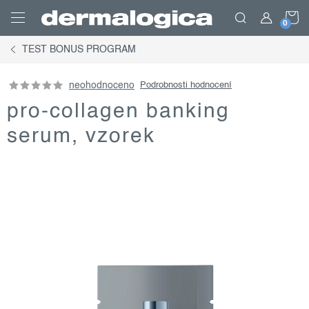
Přejít
N
na
obsah
TEST BONUS PROGRAM
K
neohodnoceno
Podrobnosti hodnocení
pro-collagen banking
serum, vzorek