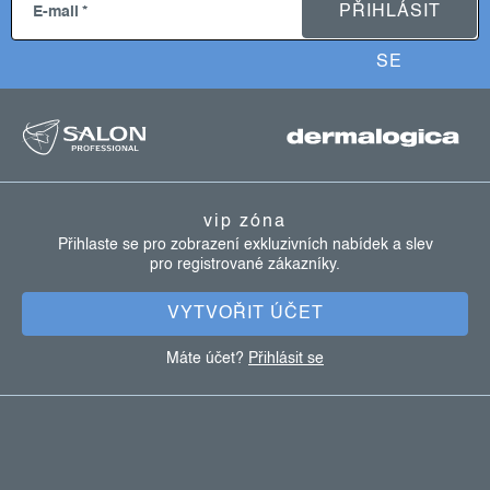
PŘIHLÁSIT
E-mail
SE
z
á
p
a
vip zóna
t
Přihlaste se pro zobrazení exkluzivních nabídek a slev
pro registrované zákazníky.
í
VYTVOŘIT ÚČET
Máte účet?
Přihlásit se