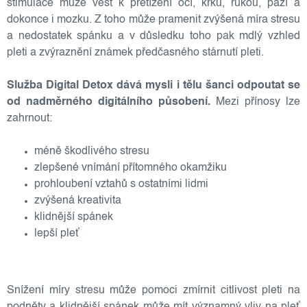
stimulace může vést k přetížení očí, krku, rukou, paží a
dokonce i mozku. Z toho může pramenit zvýšená míra stresu
a nedostatek spánku a v důsledku toho pak mdlý vzhled
pleti a zvýraznění známek předčasného stárnutí pleti.
Služba Digital Detox dává mysli i tělu šanci odpoutat se
od nadměrného digitálního působení.
Mezi přínosy lze
zahrnout:
méně škodlivého stresu
zlepšené vnímání přítomného okamžiku
prohloubení vztahů s ostatními lidmi
zvýšená kreativita
klidnější spánek
lepší pleť
Snížení míry stresu může pomoci zmírnit citlivost pleti na