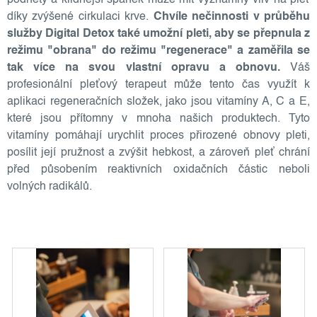
podněty a klidnější spánek může mít významný vliv na pleť
díky zvýšené cirkulaci krve.
Chvíle nečinnosti v průběhu
služby Digital Detox také umožní pleti, aby se přepnula z
režimu "obrana" do režimu "regenerace" a zaměřila se
tak více na svou vlastní opravu
a obnovu.
Váš
profesionální pleťový terapeut může tento čas využít k
aplikaci regeneračních složek, jako jsou vitamíny A, C a E,
které jsou přítomny v mnoha našich produktech. Tyto
vitamíny pomáhají urychlit proces přirozené obnovy pleti,
posílit její pružnost a zvýšit hebkost, a zároveň pleť chrání
před působením reaktivních oxidačních částic neboli
volných radikálů.