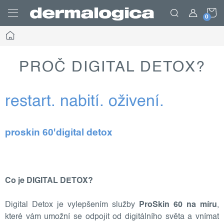
Přejít
N
na
obsah
Domů
K
PROČ DIGITAL DETOX?
restart. nabití. oživení.
proskin 60'digital detox
Co je DIGITAL DETOX?
Digital Detox je vylepšením služby
ProSkin 60 na míru
,
které vám umožní se odpojit od digitálního světa a vnímat