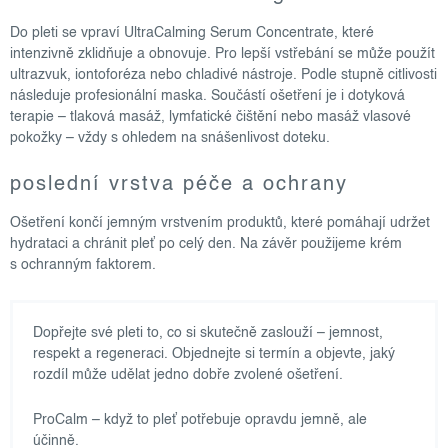
Do pleti se vpraví UltraCalming Serum Concentrate, které
intenzivně zklidňuje a obnovuje. Pro lepší vstřebání se může použít
ultrazvuk, iontoforéza nebo chladivé nástroje. Podle stupně citlivosti
následuje profesionální maska. Součástí ošetření je i dotyková
terapie – tlaková masáž, lymfatické čištění nebo masáž vlasové
pokožky – vždy s ohledem na snášenlivost doteku.
poslední vrstva péče a ochrany
Ošetření končí jemným vrstvením produktů, které pomáhají udržet
hydrataci a chránit pleť po celý den. Na závěr použijeme krém
s ochranným faktorem.
Dopřejte své pleti to, co si skutečně zaslouží – jemnost,
respekt a regeneraci. Objednejte si termín a objevte, jaký
rozdíl může udělat jedno dobře zvolené ošetření.
ProCalm – když to pleť potřebuje opravdu jemně, ale
účinně.