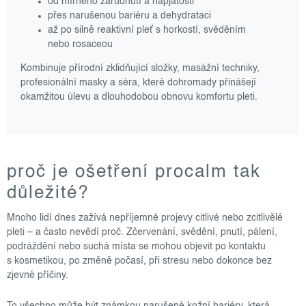
od mírného zarudnutí a napjatosti
přes narušenou bariéru a dehydrataci
až po silně reaktivní pleť s horkostí, svěděním
nebo rosaceou
Kombinuje přírodní zklidňující složky, masážní techniky,
profesionální masky a séra, které dohromady přinášejí
okamžitou úlevu a dlouhodobou obnovu komfortu pleti.
proč je ošetření procalm tak
důležité?
Mnoho lidí dnes zažívá nepříjemné projevy citlivé nebo zcitlivělé
pleti – a často nevědí proč. Zčervenání, svědění, pnutí, pálení,
podráždění nebo suchá místa se mohou objevit po kontaktu
s kosmetikou, po změně počasí, při stresu nebo dokonce bez
zjevné příčiny.
To všechno může být známkou narušené kožní bariéry, která