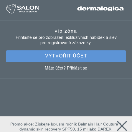
á
p
a
vip zóna
t
Přihlaste se pro zobrazení exkluzivních nabídek a slev
pro registrované zákazníky.
í
VYTVOŘIT ÚČET
Máte účet?
Přihlásit se
Promo akce: Získejte luxusní ručník Balmain Hair Couture +
dynamic skin recovery SPF50, 15 ml jako DÁREK!