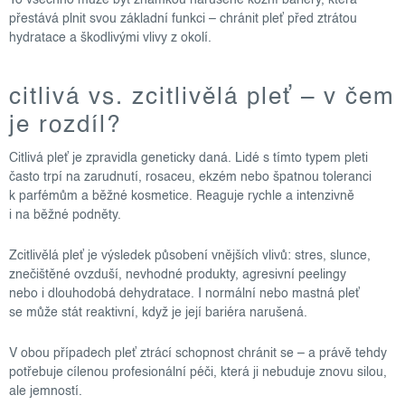
přestává plnit svou základní funkci – chránit pleť před ztrátou
hydratace a škodlivými vlivy z okolí.
citlivá vs. zcitlivělá pleť – v čem
je rozdíl?
Citlivá pleť je zpravidla geneticky daná. Lidé s tímto typem pleti
často trpí na zarudnutí, rosaceu, ekzém nebo špatnou toleranci
k parfémům a běžné kosmetice. Reaguje rychle a intenzivně
i na běžné podněty.
Zcitlivělá pleť je výsledek působení vnějších vlivů: stres, slunce,
znečištěné ovzduší, nevhodné produkty, agresivní peelingy
nebo i dlouhodobá dehydratace. I normální nebo mastná pleť
se může stát reaktivní, když je její bariéra narušená.
V obou případech pleť ztrácí schopnost chránit se – a právě tehdy
potřebuje cílenou profesionální péči, která ji nebuduje znovu silou,
ale jemností.