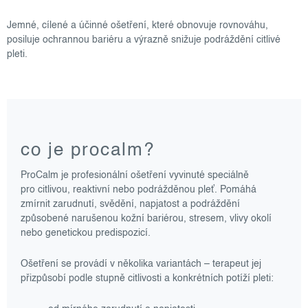
Jemné, cílené a účinné ošetření, které obnovuje rovnováhu,
posiluje ochrannou bariéru a výrazně snižuje podráždění citlivé
pleti.
co je procalm?
ProCalm je profesionální ošetření vyvinuté speciálně
pro citlivou, reaktivní nebo podrážděnou pleť. Pomáhá
zmírnit zarudnutí, svědění, napjatost a podráždění
způsobené narušenou kožní bariérou, stresem, vlivy okolí
nebo genetickou predispozicí.
Ošetření se provádí v několika variantách – terapeut jej
přizpůsobí podle stupně citlivosti a konkrétních potíží pleti: