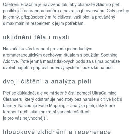
Ošetření ProCalm je navrženo tak, aby okamžitě zklidnilo pleť,
posílilo její ochrannou bariéru a navrátilo jí rovnováhu. Celý postup
je jemný, přizpůsobený míře citlivosti vaší pleti a prováděný
s maximálním respektem k jejím potřebám.
uklidnění těla i mysli
Na začátku vás terapeut provede jednoduchým
aromaterapeutickým dechovým rituálem s použitím Soothing
Additive. Poté jemná masáž tlakových bodů za ušima pomůže
uvolnit napětí a připravit nervový systém i pokožku na péči.
dvojí čištění a analýza pleti
Pleť se důkladně, ale velmi šetrně čistí pomocí UltraCalming
Cleanseru, který odstraňuje nečistoty bez narušení citlivé kožní
bariéry. Následuje Face Mapping – analýza pleti, díky které
terapeut určí, jaká konkrétní varianta ošetření
je pro vás nejvhodnější.
hloubkové zklidnění a regenerace