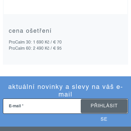
cena ošetření
ProCalm 30: 1 690 Kč / € 70
ProCalm 60: 2 490 Kč / € 95
aktuální novinky a slevy na váš e-
mail
PŘIHLÁSIT
E-mail
SE
z