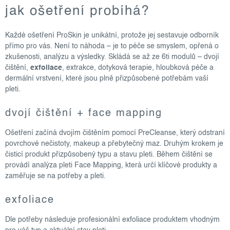
jak ošetření probíhá?
Každé ošetření ProSkin je unikátní, protože jej sestavuje odborník
přímo pro vás. Není to náhoda – je to péče se smyslem, opřená o
zkušenosti, analýzu a výsledky. Skládá se až ze 6ti modulů – dvojí
čištění,
exfoliace
, extrakce, dotyková terapie, hloubková péče a
dermální vrstvení, které jsou plně přizpůsobené potřebám vaší
pleti.
dvojí čištění + face mapping
Ošetření začíná dvojím čištěním pomocí PreCleanse, který odstraní
povrchové nečistoty, makeup a přebytečný maz. Druhým krokem je
čisticí produkt přizpůsobený typu a stavu pleti. Během čištění se
provádí analýza pleti Face Mapping, která určí klíčové produkty a
zaměřuje se na potřeby a pleti.
exfoliace
Dle potřeby následuje profesionální exfoliace produktem vhodným