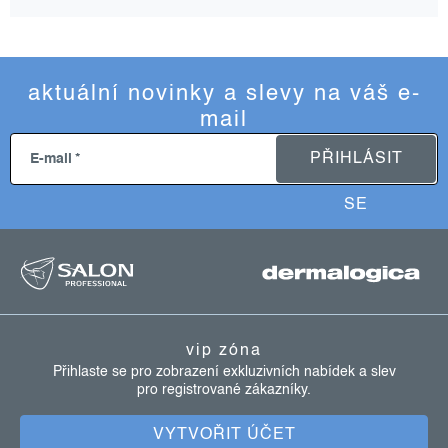
aktuální novinky a slevy na váš e-
mail
PŘIHLÁSIT
E-mail
SE
z
á
p
a
vip zóna
t
Přihlaste se pro zobrazení exkluzivních nabídek a slev
pro registrované zákazníky.
í
VYTVOŘIT ÚČET