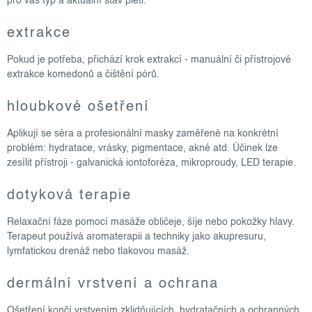
pro váš typ a aktuální stav pleti.
extrakce
Pokud je potřeba, přichází krok extrakcí - manuální či přístrojové
extrakce komedonů a čištění pórů.
hloubkové ošetření
Aplikují se séra a profesionální masky zaměřené na konkrétní
problém: hydratace, vrásky, pigmentace, akné atd. Účinek lze
zesílit přístroji - galvanická iontoforéza, mikroproudy, LED terapie.
dotyková terapie
Relaxační fáze pomocí masáže obličeje, šíje nebo pokožky hlavy.
Terapeut používá aromaterapii a techniky jako akupresuru,
lymfatickou drenáž nebo tlakovou masáž.
dermální vrstvení a ochrana
Ošetření končí vrstvením zklidňujících, hydratačních a ochranných