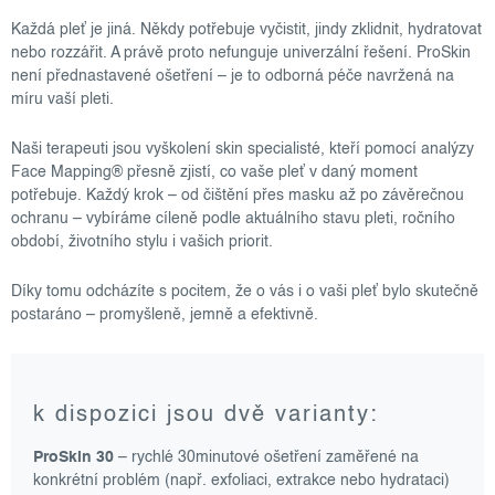
Každá pleť je jiná. Někdy potřebuje vyčistit, jindy zklidnit, hydratovat
nebo rozzářit. A právě proto nefunguje univerzální řešení. ProSkin
není přednastavené ošetření – je to odborná péče navržená na
míru vaší pleti.
Naši terapeuti jsou vyškolení skin specialisté, kteří pomocí analýzy
Face Mapping® přesně zjistí, co vaše pleť v daný moment
potřebuje. Každý krok – od čištění přes masku až po závěrečnou
ochranu – vybíráme cíleně podle aktuálního stavu pleti, ročního
období, životního stylu i vašich priorit.
Díky tomu odcházíte s pocitem, že o vás i o vaši pleť bylo skutečně
postaráno – promyšleně, jemně a efektivně.
k dispozici jsou dvě varianty:
ProSkin 30
– rychlé 30minutové ošetření zaměřené na
konkrétní problém (např. exfoliaci, extrakce nebo hydrataci)