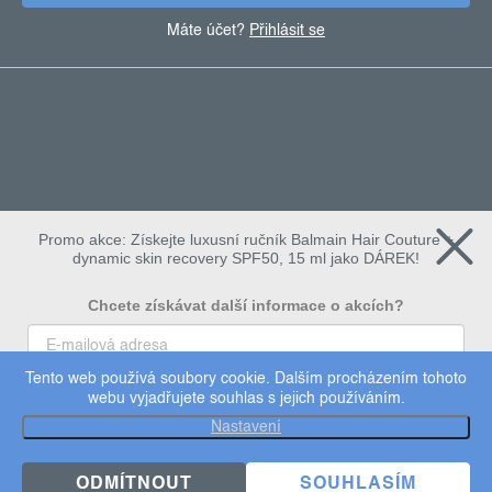
Máte účet?
Přihlásit se
Promo akce: Získejte luxusní ručník Balmain Hair Couture +
dynamic skin recovery SPF50, 15 ml jako DÁREK!
Chcete získávat další informace o akcích?
Tento web používá soubory cookie. Dalším procházením tohoto
To chci
webu vyjadřujete souhlas s jejich používáním.
Copyright 2026
Dermalogica
. Všechna práva vyhrazena.
Nastavení
Upravit nastavení cookies
×
Užijte si 15% slevu
ODMÍTNOUT
SOUHLASÍM