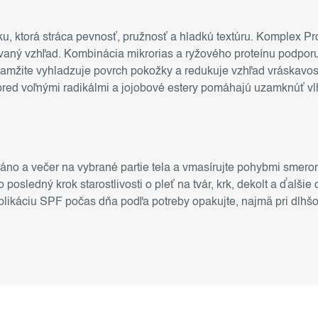
žku, ktorá stráca pevnosť, pružnosť a hladkú textúru. Komplex
vaný vzhľad. Kombinácia mikrorias a ryžového proteínu podporuj
 okamžite vyhladzuje povrch pokožky a redukuje vzhľad vráskavos
pred voľnými radikálmi a jojobové estery pomáhajú uzamknúť v
 ráno a večer na vybrané partie tela a vmasírujte pohybmi sme
osledný krok starostlivosti o pleť na tvár, krk, dekolt a ďalši
plikáciu SPF počas dňa podľa potreby opakujte, najmä pri dlhš