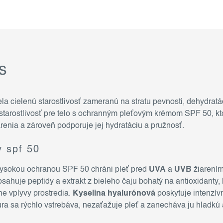
s
ela cielenú starostlivosť zameranú na stratu pevnosti, dehydratác
starostlivosť pre telo s ochranným pleťovým krémom SPF 50, k
renia a zároveň podporuje jej hydratáciu a pružnosť.
y spf 50
vysokou ochranou SPF 50 chráni pleť pred
UVA
a
UVB
žiarením
ahuje peptidy a extrakt z bieleho čaju bohatý na antioxidanty, 
e vplyvy prostredia.
Kyselina hyalurónová
poskytuje intenzív
túra sa rýchlo vstrebáva, nezaťažuje pleť a zanecháva ju hladkú