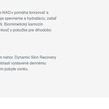
 Pro-NAD+ pomáha tonizovať a
e spevnenie a hydratáciu, zatiaľ
ti. Biomimetický karnozín
lhkosť v pokožke pre dlhodobo
rom nahor. Dynamic Skin Recovery
e oblasti vystavené dennému
om pobyte vonku.