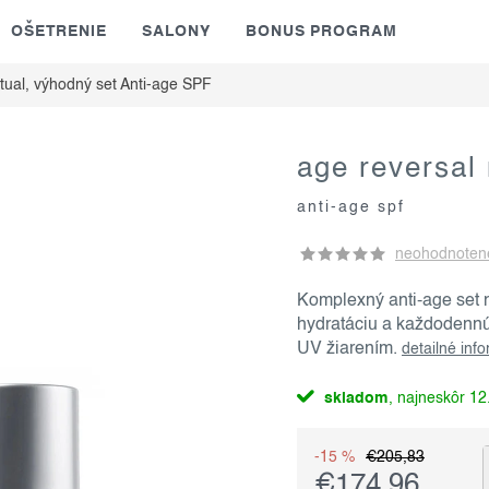
OŠETRENIE
SALONY
BONUS PROGRAM
tual, výhodný set
Anti-age SPF
age reversal 
anti-age spf
neohodnoten
Komplexný anti-age set n
hydratáciu a každodenn
UV žiarením.
detailné inf
skladom
12.
-15 %
€205,83
€174,96