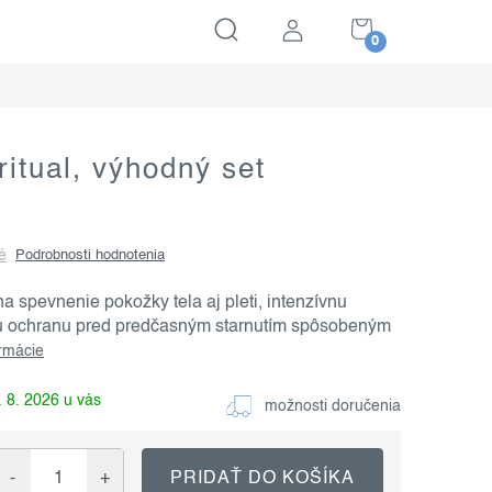
NÁKUPNÝ
KOŠÍK
ritual, výhodný set
é
Podrobnosti hodnotenia
a spevnenie pokožky tela aj pleti, intenzívnu
ú ochranu pred predčasným starnutím spôsobeným
ormácie
 8. 2026
možnosti doručenia
PRIDAŤ DO KOŠÍKA