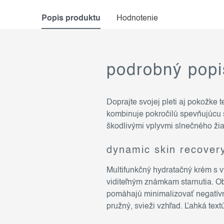
Popis produktu
Hodnotenie
podrobný popi
Doprajte svojej pleti aj pokožke t
kombinuje pokročilú spevňujúcu 
škodlivými vplyvmi slnečného žia
dynamic skin recover
Multifunkčný hydratačný krém s 
viditeľným známkam starnutia. Obs
pomáhajú minimalizovať negatívn
pružný, svieži vzhľad. Ľahká tex