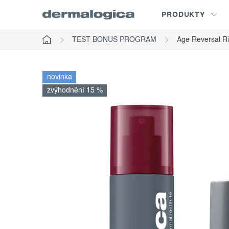
Prejsť
PRODUKTY
na
obsah
TEST BONUS PROGRAM
Age Reversal Ri
Domov
novinka
zvýhodnění 15 %