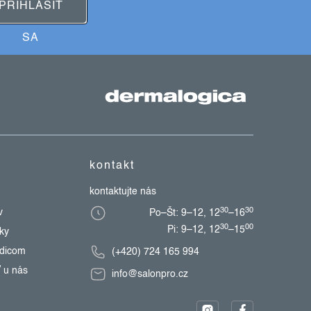
PRIHLÁSIŤ
SA
kontakt
kontaktujte nás
30
30
v
Po–Št: 9–12, 12
–16
30
00
Pi: 9–12, 12
–15
zky
edicom
(+420) 724 165 994
 u nás
info@salonpro.cz