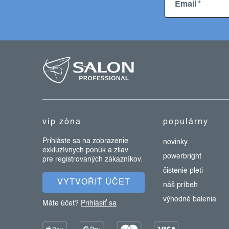
Email
z
á
p
ä
t
vip zóna
populárny
i
e
Prihláste sa na zobrazenie
novinky
exkluzívnych ponúk a zliav
powerbright
pre registrovaných zákazníkov.
čistenie pleti
VYTVOŘIŤ ÚČET
náš príbeh
výhodné balenia
Máte účet?
Prihlásiť sa