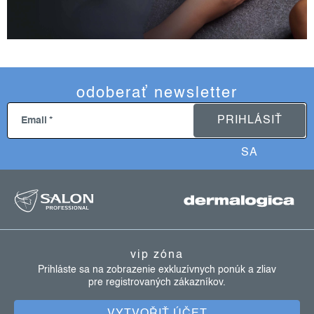
odoberať newsletter
PRIHLÁSIŤ
Email
SA
z
á
p
ä
vip zóna
t
Prihláste sa na zobrazenie exkluzívnych ponúk a zliav
pre registrovaných zákazníkov.
i
e