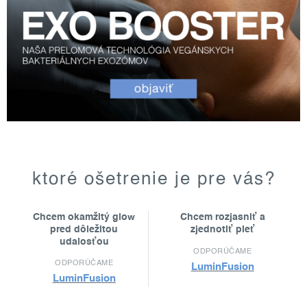
ktoré ošetrenie je pre vás?
Chcem okamžitý glow
Chcem rozjasniť a
pred dôležitou
zjednotiť pleť
udalosťou
ODPORÚČAME
ODPORÚČAME
LuminFusion
LuminFusion