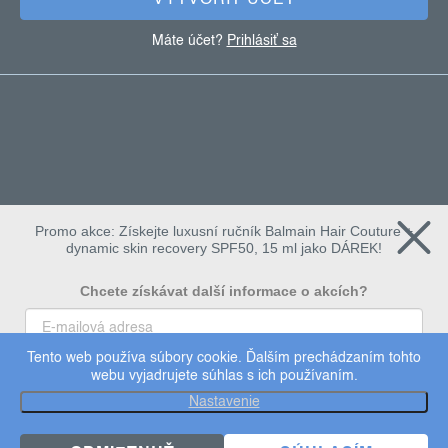
VYTVOŘIŤ ÚČET
Máte účet?
Prihlásiť sa
Promo akce: Získejte luxusní ručník Balmain Hair Couture +
dynamic skin recovery SPF50, 15 ml jako DÁREK!
Chcete získávat další informace o akcích?
Tento web používa súbory cookie. Ďalším prechádzaním tohto
To chci
webu vyjadrujete súhlas s ich používaním.
Copyright 2026
dermalogica
. Všetky práva vyhradené.
Nastavenie
Upraviť nastavenie cookies
×
Užijte si 15% slevu