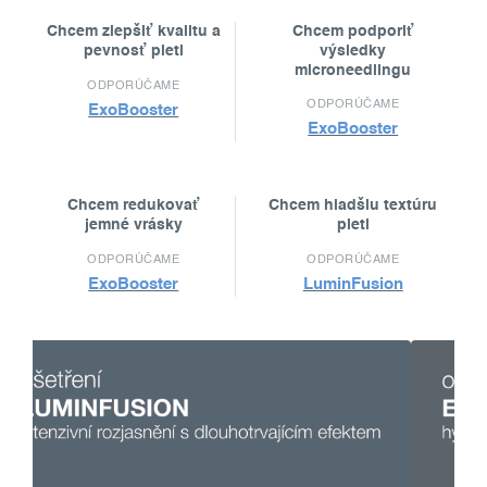
Chcem zlepšiť kvalitu a
Chcem podporiť
pevnosť pleti
výsledky
microneedlingu
ODPORÚČAME
ODPORÚČAME
ExoBooster
ExoBooster
Chcem redukovať
Chcem hladšiu textúru
jemné vrásky
pleti
ODPORÚČAME
ODPORÚČAME
ExoBooster
LuminFusion