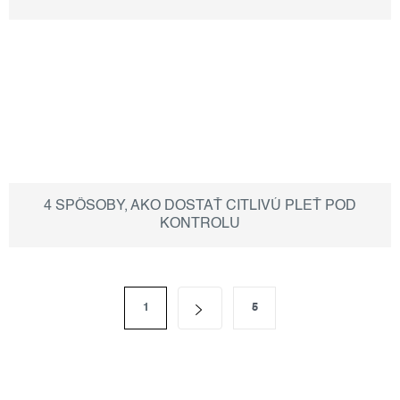
4 SPÔSOBY, AKO DOSTAŤ CITLIVÚ PLEŤ POD
KONTROLU
s
o
1
5
t
v
r
l
á
á
n
k
d
o