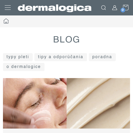
Prejsť
N
na
obsah
Domov
K
BLOG
typy pleti
tipy a odporúčania
poradna
o dermalogice
v
ý
p
i
s
č