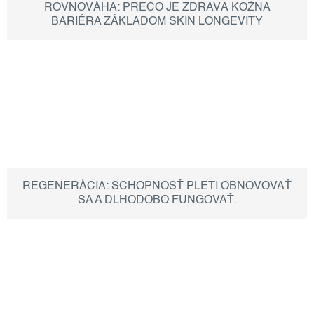
l
ROVNOVÁHA: PREČO JE ZDRAVÁ KOŽNÁ
BARIÉRA ZÁKLADOM SKIN LONGEVITY
á
n
k
o
v
REGENERÁCIA: SCHOPNOSŤ PLETI OBNOVOVAŤ
SA A DLHODOBO FUNGOVAŤ.