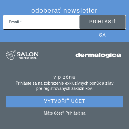
a
v
c
a
odoberať newsletter
i
n
i
e
PRIHLÁSIŤ
Email
e
p
r
SA
v
z
k
á
y
p
v
ý
ä
p
vip zóna
t
i
Prihláste sa na zobrazenie exkluzívnych ponúk a zliav
pre registrovaných zákazníkov.
i
s
u
e
VYTVOŘIŤ ÚČET
Máte účet?
Prihlásiť sa