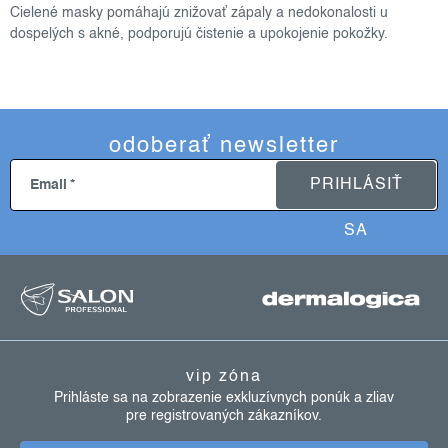
Cielené masky pomáhajú znižovať zápaly a nedokonalosti u
dospelých s akné, podporujú čistenie a upokojenie pokožky.
odoberať newsletter
PRIHLÁSIŤ
Email
SA
z
á
p
ä
vip zóna
t
Prihláste sa na zobrazenie exkluzívnych ponúk a zliav
pre registrovaných zákazníkov.
i