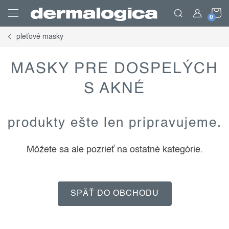
Prejsť
N
na
obsah
pleťové masky
K
MASKY PRE DOSPELÝCH
S AKNÉ
produkty ešte len pripravujeme.
Môžete sa ale pozrieť na ostatné kategórie.
SPÄŤ DO OBCHODU