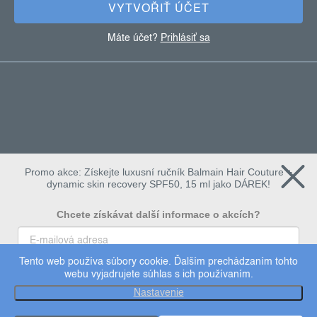
e
VYTVOŘIŤ ÚČET
Máte účet?
Prihlásiť sa
Promo akce: Získejte luxusní ručník Balmain Hair Couture +
dynamic skin recovery SPF50, 15 ml jako DÁREK!
Chcete získávat další informace o akcích?
Tento web používa súbory cookie. Ďalším prechádzaním tohto
To chci
webu vyjadrujete súhlas s ich používaním.
Copyright 2026
dermalogica
. Všetky práva vyhradené.
Nastavenie
Upraviť nastavenie cookies