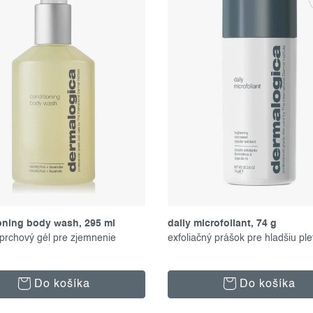
oning body wash, 295 ml
daily microfoliant, 74 g
 sprchový gél pre zjemnenie
exfoliačný prášok pre hladšiu ple
Do košíka
Do košíka