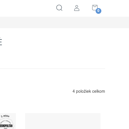
NÁKUPNÝ
KOŠÍK
É
4
položiek celkom