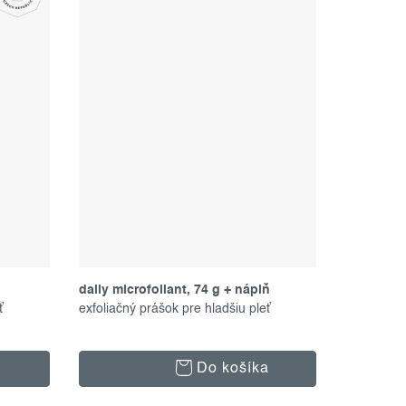
daily microfoliant, 74 g + náplň
ť
exfoliačný prášok pre hladšiu pleť
Do košíka