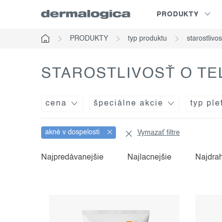
Prejsť
PRODUKTY
na
obsah
PRODUKTY
typ produktu
starostlivos
Domov
STAROSTLIVOSŤ O TE
cena
špeciálne akcie
typ ple
akné v dospelosti
Vymazať filtre
v
r
Najpredávanejšie
Najlacnejšie
Najdra
ý
a
p
d
i
e
s
n