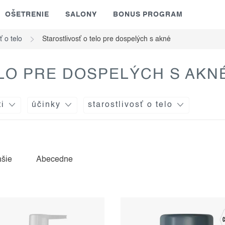
OŠETRENIE
SALONY
BONUS PROGRAM
ť o telo
Starostlivosť o telo pre dospelých s akné
LO PRE DOSPELÝCH S AKN
ti
účinky
starostlivosť o telo
hšie
Abecedne