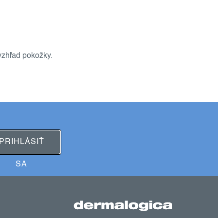
vzhľad pokožky.
PRIHLÁSIŤ
SA