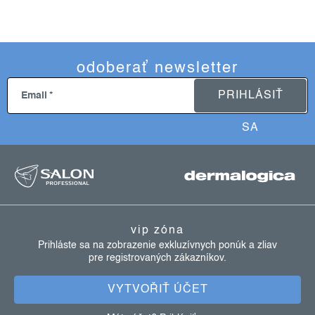
odoberať newsletter
PRIHLÁSIŤ
Email
SA
z
á
p
ä
vip zóna
t
Prihláste sa na zobrazenie exkluzívnych ponúk a zliav
pre registrovaných zákazníkov.
i
e
VYTVOŘIŤ ÚČET