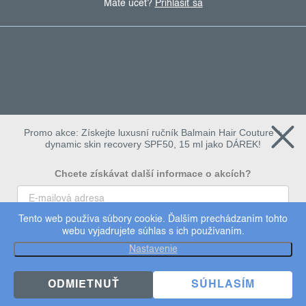
Máte účet?
Prihlásiť sa
Promo akce: Získejte luxusní ručník Balmain Hair Couture +
dynamic skin recovery SPF50, 15 ml jako DÁREK!
Chcete získávat další informace o akcích?
Tento web používa súbory cookie. Ďalším prechádzaním tohto
To chci
webu vyjadrujete súhlas s ich používaním.
Copyright 2026
dermalogica
. Všetky práva vyhradené.
Nastavenie
Upraviť nastavenie cookies
×
Užijte si 15% slevu
ODMIETNUŤ
SÚHLASÍM