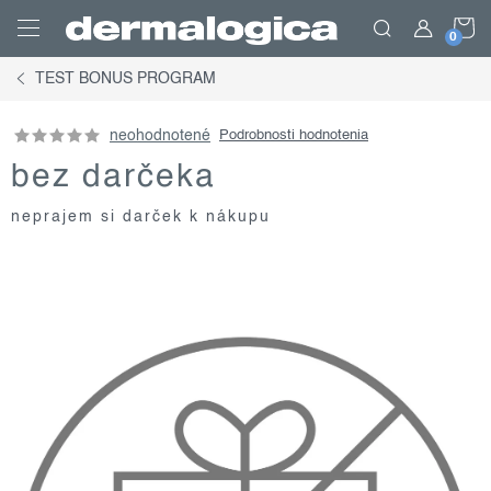
Prejsť
N
na
obsah
TEST BONUS PROGRAM
K
neohodnotené
Podrobnosti hodnotenia
bez darčeka
neprajem si darček k nákupu