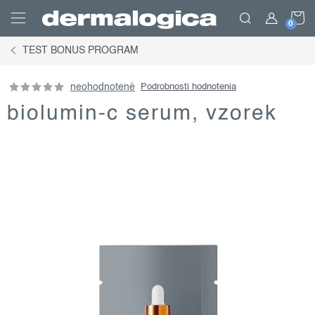
Prejsť
N
na
obsah
TEST BONUS PROGRAM
K
neohodnotené
Podrobnosti hodnotenia
biolumin-c serum, vzorek