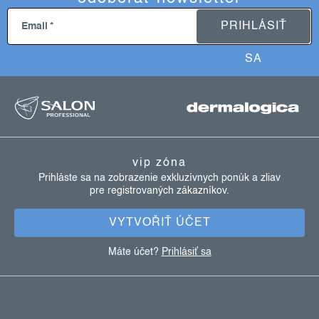
PRIHLÁSIŤ
Email
SA
z
á
p
ä
vip zóna
t
Prihláste sa na zobrazenie exkluzívnych ponúk a zliav
pre registrovaných zákazníkov.
i
e
VYTVOŘIŤ ÚČET
Máte účet?
Prihlásiť sa