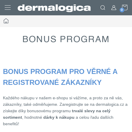
Prejsť
N
na
obsah
Domov
K
BONUS PROGRAM
BONUS PROGRAM PRO VĚRNÉ A
REGISTROVANÉ ZÁKAZNÍKY
Každého nákupu v našem e-shopu si vážíme, a proto za ně vás,
zákazníky, také odměňujeme. Zaregistrujte se na dermalogica.cz a
získejte díky bonusovému programu
trvalé slevy na celý
sortiment
, hodnotné
dárky k nákupu
a celou řadu dalších
benefitů!