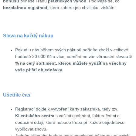
bonusů
přinese i řadu
praktických výhod
. Podívejte se, co
bezplatnou registrací
, která zabere jen chvilinku, získáte!
Sleva na každý nákup
Pokud u nás během svých nákupů pořídíte zboží v celkové
hodnotě 30 000 Kč a více, odměníme vás věrnostní slevou
5
% na celý sortiment, kterou můžete využít na všechny
vaše příští objednávky
.
Ušetříte čas
Registrací dojde k vytvoření karty zákazníka, tedy tzv.
Klientského centra
s vašimi osobními, fakturačními a
dodacími údaji, které nebude třeba při každé objednávce
vyplňovat znovu.
Jedním kliknutím budete moci zopakovat některou ze svých