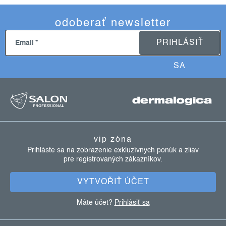
odoberať newsletter
PRIHLÁSIŤ
Email
SA
z
á
p
ä
vip zóna
t
Prihláste sa na zobrazenie exkluzívnych ponúk a zliav
pre registrovaných zákazníkov.
i
e
VYTVOŘIŤ ÚČET
Máte účet?
Prihlásiť sa