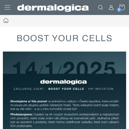
Prejsť
N
na
obsah
Domov
K
BOOST YOUR CELLS