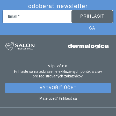
odoberať newsletter
PRIHLÁSIŤ
Email
SA
z
á
p
ä
vip zóna
t
Prihláste sa na zobrazenie exkluzívnych ponúk a zliav
pre registrovaných zákazníkov.
i
e
VYTVOŘIŤ ÚČET
Máte účet?
Prihlásiť sa