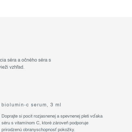
ácia séra a očného séra s
ieži vzhľad.
biolumin-c serum, 3 ml
Doprajte si pocit rozjasnenej a spevnenej pleti vďaka
séru s vitamínom C, ktoré zároveň podporuje
prirodzenú obranyschopnosť pokožky.