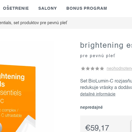
OŠETRENIE
SALONY
BONUS PROGRAM
entials, set produktov
pre pevnú pleť
brightening e
pre pevnú pleť
neohodnoten
Set BioLumin-C rozjasňuj
redukuje vrásky a dodáv
detailné informácie
nepredajné
€59,17