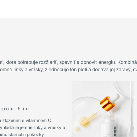
ť, ktorá potrebuje rozžiariť, spevniť a obnoviť energiu. Kombin
né linky a vrásky, zjednocuje tón pleti a dodáva jej zdravý, sv
serum, 6 ml
 zložením s vitamínom C
vyhladzuje jemné linky a vrásky a
ému starnutiu pokožky.