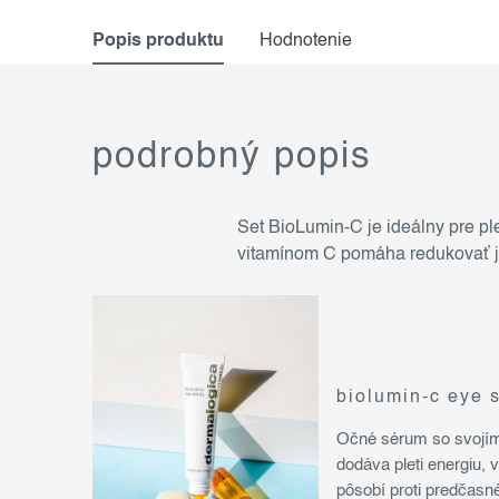
Popis produktu
Hodnotenie
podrobný popis
Set BioLumin-C je ideálny pre ple
vitamínom C pomáha redukovať jem
biolumin-c eye 
Očné sérum so svojím
dodáva pleti energiu, 
pôsobí proti predčasn