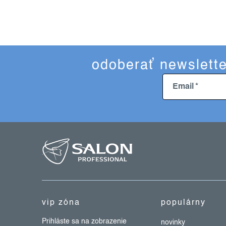
odoberať newslette
Email
z
á
p
ä
t
vip zóna
populárny
i
e
Prihláste sa na zobrazenie
novinky